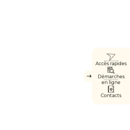
ACC
Accès rapides
DIRE
Démarches
Masquer
les
en ligne
accès
directs
Contacts