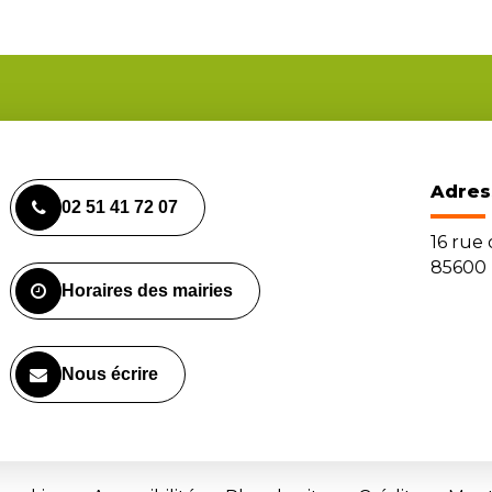
Adres
02 51 41 72 07
16 rue
85600 
Horaires des mairies
Nous écrire