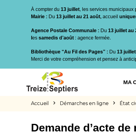
Gestion des traceurs
À compter du
13 juillet
, les services municipaux 
Mairie :
Du
13 juillet au 21 août,
accueil
unique
Agence Postale Communale :
Du
13 juillet au
l
es
samedis d’août
: agence fermée.
Bibliothèque “Au Fil des Pages” :
Du
13 juille
Merci de votre compréhension et pensez à antici
Aller
Aller
Aller
à
au
au
MA 
la
contenu
pied
navigation
de
page
Accueil
Démarches en ligne
État civ
Demande d’acte de 