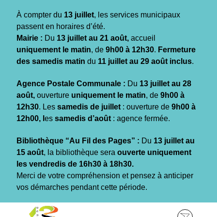
Gestion des traceurs
À compter du
13 juillet
, les services municipaux
passent en horaires d’été.
Mairie :
Du
13 juillet au 21 août,
accueil
uniquement le matin
, de
9h00 à 12h30
.
Fermeture
des samedis matin
du
11 juillet au 29 août inclus
.
Agence Postale Communale :
Du
13 juillet au 28
août,
ouverture
uniquement le matin
, de
9h00 à
12h30
. Les
samedis de juillet
: ouverture de
9h00 à
12h00, l
es
samedis d’août
: agence fermée.
Bibliothèque “Au Fil des Pages” :
Du
13 juillet au
15 août
, la bibliothèque sera
ouverte uniquement
les vendredis de 16h30 à 18h30.
Merci de votre compréhension et pensez à anticiper
vos démarches pendant cette période.
Aller
Aller
Aller