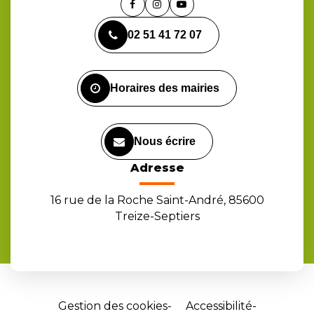
Lien
Lien
Lien
vers
vers
vers
02 51 41 72 07
le
le
la
compte
compte
chaîne
Facebook
Instagram
Youtube
Horaires des mairies
Nous écrire
Adresse
16 rue de la Roche Saint-André, 85600
Treize-Septiers
Gestion des cookies
Accessibilité