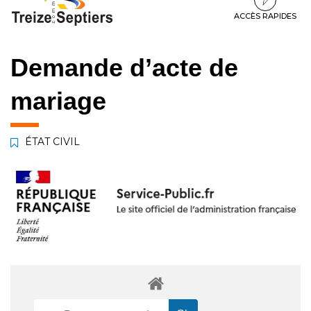
à
au
au
la
contenu
pied
ACCÈS RAPIDES
navigation
de
page
Demande d’acte de
mariage
ÉTAT CIVIL