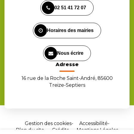
vers
vers
vers
02 51 41 72 07
le
le
la
compte
compte
chaîne
Facebook
Instagram
Youtube
Horaires des mairies
Nous écrire
Adresse
16 rue de la Roche Saint-André, 85600
Treize-Septiers
Gestion des cookies
Accessibilité
Plan du site
Crédits
Mentions Légales