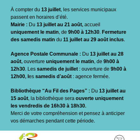
Gestion des traceurs
À compter du
13 juillet
, les services municipaux
passent en horaires d’été.
Mairie :
Du
13 juillet au 21 août,
accueil
uniquement le matin
, de
9h00 à 12h30
.
Fermeture
des samedis matin
du
11 juillet au 29 août inclus
.
Agence Postale Communale :
Du
13 juillet au 28
août,
ouverture
uniquement le matin
, de
9h00 à
12h30
. Les
samedis de juillet
: ouverture de
9h00 à
12h00, l
es
samedis d’août
: agence fermée.
Bibliothèque “Au Fil des Pages” :
Du
13 juillet au
15 août
, la bibliothèque sera
ouverte uniquement
les vendredis de 16h30 à 18h30.
Merci de votre compréhension et pensez à anticiper
vos démarches pendant cette période.
Aller
Aller
Aller