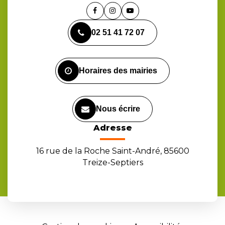
Lien
Lien
Lien
vers
vers
vers
02 51 41 72 07
le
le
la
compte
compte
chaîne
Facebook
Instagram
Youtube
Horaires des mairies
Nous écrire
Adresse
16 rue de la Roche Saint-André, 85600
Treize-Septiers