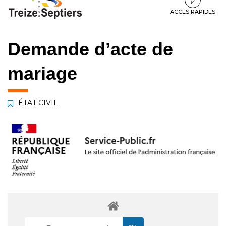
à
au
au
la
contenu
pied
ACCÈS RAPIDES
navigation
de
page
Demande d’acte de
mariage
ÉTAT CIVIL