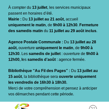
Gestion des traceurs
À compter du
13 juillet
, les services municipaux
passent en horaires d’été.
Mairie :
Du
13 juillet au 21 août,
accueil
uniquement le matin
, de
9h00 à 12h30
.
Fermeture
des samedis matin
du
11 juillet au 29 août inclus
.
Agence Postale Communale :
Du
13 juillet au 28
août,
ouverture
uniquement le matin
, de
9h00 à
12h30
. Les
samedis de juillet
: ouverture de
9h00 à
12h00, l
es
samedis d’août
: agence fermée.
Bibliothèque “Au Fil des Pages” :
Du
13 juillet au
15 août
, la bibliothèque sera
ouverte uniquement
les vendredis de 16h30 à 18h30.
Merci de votre compréhension et pensez à anticiper
vos démarches pendant cette période.
Aller
Aller
Aller