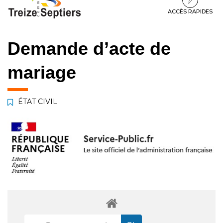
à
au
au
la
contenu
pied
ACCÈS RAPIDES
navigation
de
page
Demande d’acte de
mariage
ÉTAT CIVIL