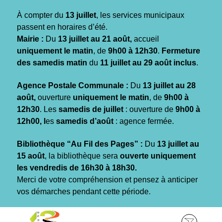
Gestion des traceurs
À compter du
13 juillet
, les services municipaux
passent en horaires d’été.
Mairie :
Du
13 juillet au 21 août,
accueil
uniquement le matin
, de
9h00 à 12h30
.
Fermeture
des samedis matin
du
11 juillet au 29 août inclus
.
Agence Postale Communale :
Du
13 juillet au 28
août,
ouverture
uniquement le matin
, de
9h00 à
12h30
. Les
samedis de juillet
: ouverture de
9h00 à
12h00, l
es
samedis d’août
: agence fermée.
Bibliothèque “Au Fil des Pages” :
Du
13 juillet au
15 août
, la bibliothèque sera
ouverte uniquement
les vendredis de 16h30 à 18h30.
Merci de votre compréhension et pensez à anticiper
vos démarches pendant cette période.
Aller
Aller
Aller