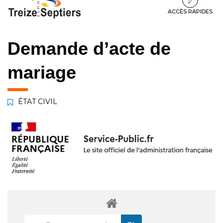
à
au
au
la
contenu
pied
ACCÈS RAPIDES
navigation
de
page
Demande d’acte de
mariage
ÉTAT CIVIL