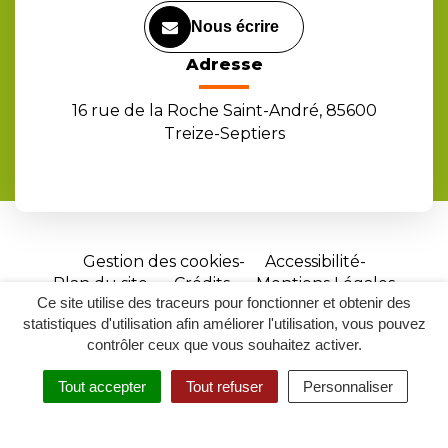
Nous écrire
Adresse
16 rue de la Roche Saint-André, 85600
Treize-Septiers
Gestion des cookies
Accessibilité
Plan du site
Crédits
Mentions Légales
Ce site utilise des traceurs pour fonctionner et obtenir des
Site
statistiques d'utilisation afin améliorer l'utilisation, vous pouvez
réalisé
contrôler ceux que vous souhaitez activer.
par
Tout accepter
Tout refuser
Personnaliser
Inovagora
MENU
RECHERCHER
ACCESSIBILITÉ
(ouverture
dans