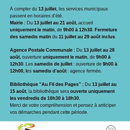
Gestion des traceurs
À compter du
13 juillet
, les services municipaux
passent en horaires d’été.
Mairie :
Du
13 juillet au 21 août,
accueil
uniquement le matin
, de
9h00 à 12h30
.
Fermeture
des samedis matin
du
11 juillet au 29 août inclus
.
Agence Postale Communale :
Du
13 juillet au 28
août,
ouverture
uniquement le matin
, de
9h00 à
12h30
. Les
samedis de juillet
: ouverture de
9h00 à
12h00, l
es
samedis d’août
: agence fermée.
Bibliothèque “Au Fil des Pages” :
Du
13 juillet au
15 août
, la bibliothèque sera
ouverte uniquement
les vendredis de 16h30 à 18h30.
Merci de votre compréhension et pensez à anticiper
vos démarches pendant cette période.
Aller
Aller
Aller