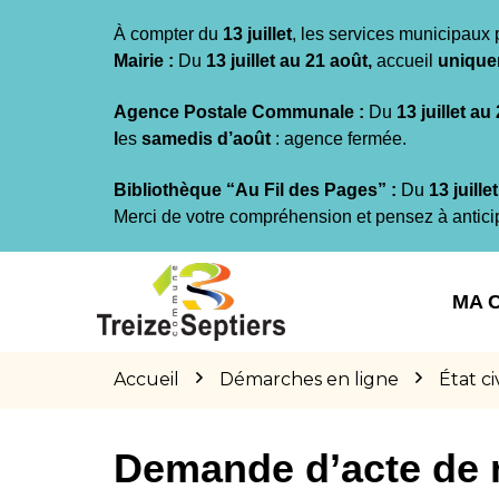
Gestion des traceurs
À compter du
13 juillet
, les services municipaux 
Mairie :
Du
13 juillet au 21 août,
accueil
unique
Agence Postale Communale :
Du
13 juillet au
l
es
samedis d’août
: agence fermée.
Bibliothèque “Au Fil des Pages” :
Du
13 juille
Merci de votre compréhension et pensez à antici
Aller
Aller
Aller
à
au
au
MA 
la
contenu
pied
navigation
de
page
Accueil
Démarches en ligne
État civ
Demande d’acte de 