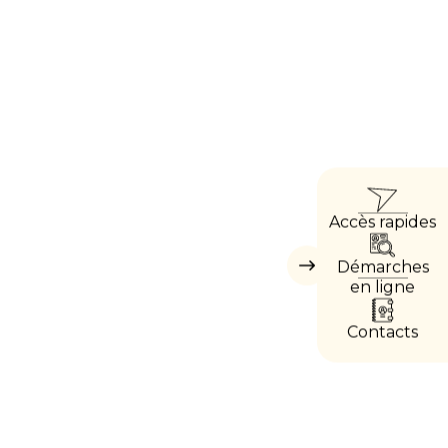
ACC
Accès rapides
DIRE
Démarches
Masquer
les
en ligne
accès
directs
Contacts