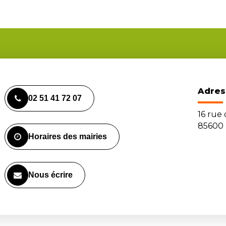
Adres
02 51 41 72 07
16 rue
85600 
Horaires des mairies
Nous écrire