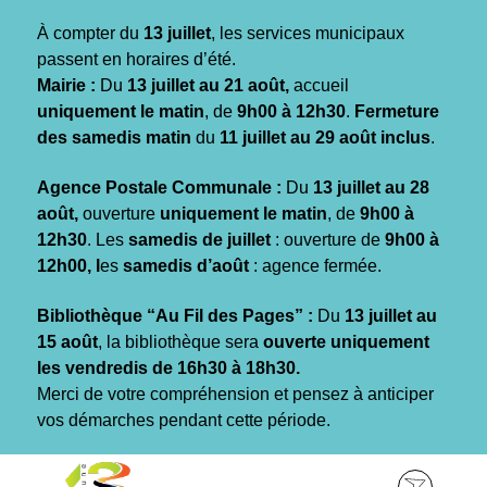
Gestion des traceurs
À compter du
13 juillet
, les services municipaux
passent en horaires d’été.
Mairie :
Du
13 juillet au 21 août,
accueil
uniquement le matin
, de
9h00 à 12h30
.
Fermeture
des samedis matin
du
11 juillet au 29 août inclus
.
Agence Postale Communale :
Du
13 juillet au 28
août,
ouverture
uniquement le matin
, de
9h00 à
12h30
. Les
samedis de juillet
: ouverture de
9h00 à
12h00, l
es
samedis d’août
: agence fermée.
Bibliothèque “Au Fil des Pages” :
Du
13 juillet au
15 août
, la bibliothèque sera
ouverte uniquement
les vendredis de 16h30 à 18h30.
Merci de votre compréhension et pensez à anticiper
vos démarches pendant cette période.
Aller
Aller
Aller