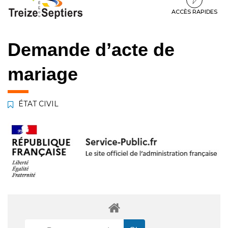
à
au
au
la
contenu
pied
ACCÈS RAPIDES
navigation
de
page
Demande d’acte de
mariage
ÉTAT CIVIL