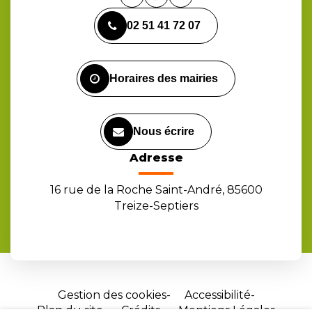
Lien
Lien
Lien
vers
vers
vers
02 51 41 72 07
le
le
la
compte
compte
chaîne
Facebook
Instagram
Youtube
Horaires des mairies
Nous écrire
Adresse
16 rue de la Roche Saint-André, 85600
Treize-Septiers
Gestion des cookies
Accessibilité
Plan du site
Crédits
Mentions Légales