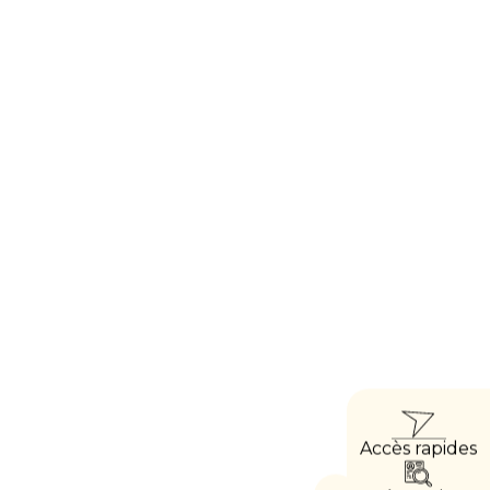
ACC
Accès rapides
DIRE