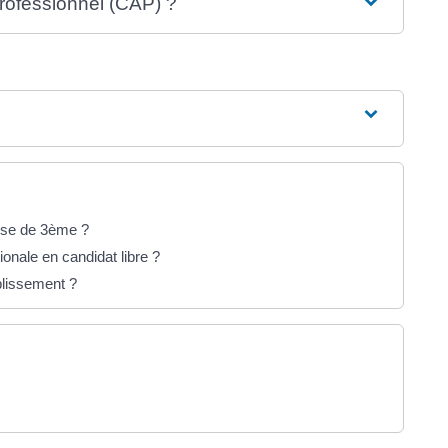
 professionnel (CAP) ?
asse de 3ème ?
onale en candidat libre ?
ablissement ?