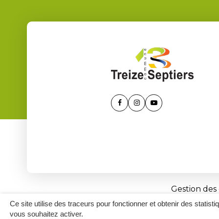
Lien
Lien
Lien
vers
vers
vers
le
le
la
compte
compte
chaîne
Facebook
Instagram
Youtube
Gestion des
Ce site utilise des traceurs pour fonctionner et obtenir des statisti
vous souhaitez activer.