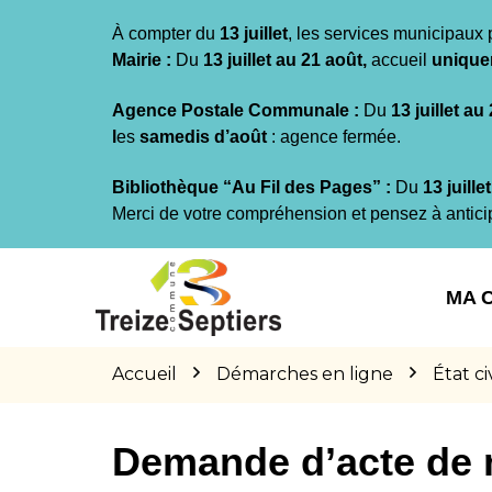
Gestion des traceurs
À compter du
13 juillet
, les services municipaux 
Mairie :
Du
13 juillet au 21 août,
accueil
unique
Agence Postale Communale :
Du
13 juillet au
l
es
samedis d’août
: agence fermée.
Bibliothèque “Au Fil des Pages” :
Du
13 juille
Merci de votre compréhension et pensez à antici
Aller
Aller
Aller
à
au
au
MA 
la
contenu
pied
navigation
de
page
Accueil
Démarches en ligne
État civ
Demande d’acte de 