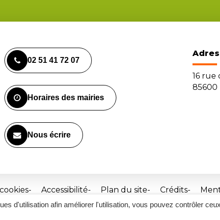
Adres
02 51 41 72 07
16 rue
85600 
Horaires des mairies
Nous écrire
 cookies
Accessibilité
Plan du site
Crédits
Ment
ques d'utilisation afin améliorer l'utilisation, vous pouvez contrôler ceu
Site