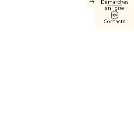
Démarches
Masquer
les
en ligne
accès
directs
Contacts