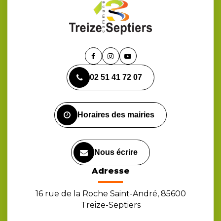
Lien
Lien
Lien
vers
vers
vers
02 51 41 72 07
le
le
la
compte
compte
chaîne
Facebook
Instagram
Youtube
Horaires des mairies
Nous écrire
Adresse
16 rue de la Roche Saint-André, 85600
Treize-Septiers