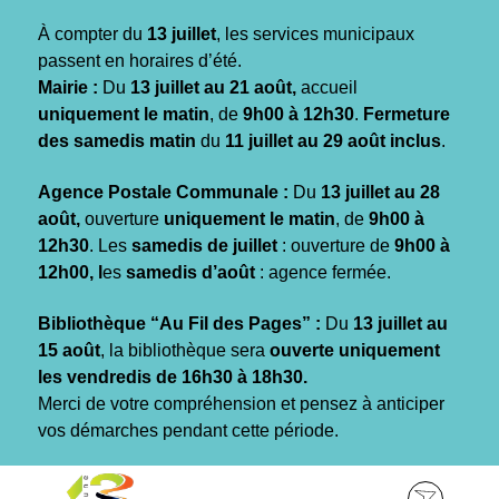
Gestion des traceurs
À compter du
13 juillet
, les services municipaux
passent en horaires d’été.
Mairie :
Du
13 juillet au 21 août,
accueil
uniquement le matin
, de
9h00 à 12h30
.
Fermeture
des samedis matin
du
11 juillet au 29 août inclus
.
Agence Postale Communale :
Du
13 juillet au 28
août,
ouverture
uniquement le matin
, de
9h00 à
12h30
. Les
samedis de juillet
: ouverture de
9h00 à
12h00, l
es
samedis d’août
: agence fermée.
Bibliothèque “Au Fil des Pages” :
Du
13 juillet au
15 août
, la bibliothèque sera
ouverte uniquement
les vendredis de 16h30 à 18h30.
Merci de votre compréhension et pensez à anticiper
vos démarches pendant cette période.
Aller
Aller
Aller