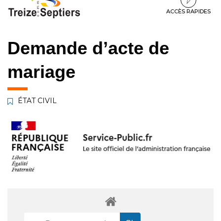
à
au
au
la
contenu
pied
ACCÈS RAPIDES
navigation
de
page
Demande d’acte de
mariage
ÉTAT CIVIL