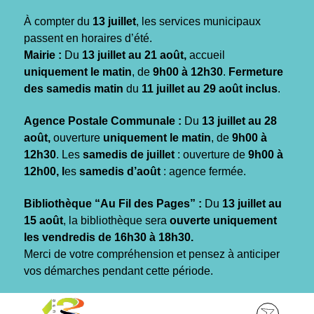
Gestion des traceurs
À compter du
13 juillet
, les services municipaux
passent en horaires d’été.
Mairie :
Du
13 juillet au 21 août,
accueil
uniquement le matin
, de
9h00 à 12h30
.
Fermeture
des samedis matin
du
11 juillet au 29 août inclus
.
Agence Postale Communale :
Du
13 juillet au 28
août,
ouverture
uniquement le matin
, de
9h00 à
12h30
. Les
samedis de juillet
: ouverture de
9h00 à
12h00, l
es
samedis d’août
: agence fermée.
Bibliothèque “Au Fil des Pages” :
Du
13 juillet au
15 août
, la bibliothèque sera
ouverte uniquement
les vendredis de 16h30 à 18h30.
Merci de votre compréhension et pensez à anticiper
vos démarches pendant cette période.
Aller
Aller
Aller