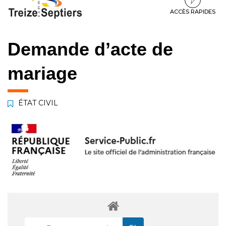
à
au
au
la
contenu
pied
ACCÈS RAPIDES
navigation
de
page
Demande d’acte de
mariage
ÉTAT CIVIL