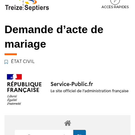
à
au
au
la
contenu
pied
ACCÈS RAPIDES
navigation
de
page
Demande d’acte de
mariage
ÉTAT CIVIL