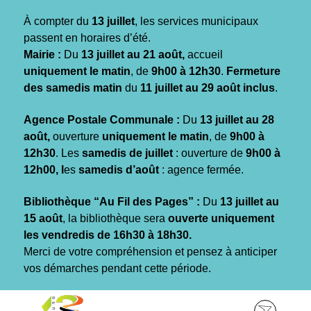
Gestion des traceurs
À compter du
13 juillet
, les services municipaux
passent en horaires d’été.
Mairie :
Du
13 juillet au 21 août,
accueil
uniquement le matin
, de
9h00 à 12h30
.
Fermeture
des samedis matin
du
11 juillet au 29 août inclus
.
Agence Postale Communale :
Du
13 juillet au 28
août,
ouverture
uniquement le matin
, de
9h00 à
12h30
. Les
samedis de juillet
: ouverture de
9h00 à
12h00, l
es
samedis d’août
: agence fermée.
Bibliothèque “Au Fil des Pages” :
Du
13 juillet au
15 août
, la bibliothèque sera
ouverte uniquement
les vendredis de 16h30 à 18h30.
Merci de votre compréhension et pensez à anticiper
vos démarches pendant cette période.
Aller
Aller
Aller