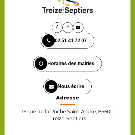
Lien
Lien
Lien
vers
vers
vers
02 51 41 72 07
le
le
la
compte
compte
chaîne
Facebook
Instagram
Youtube
Horaires des mairies
Nous écrire
Adresse
16 rue de la Roche Saint-André, 85600
Treize-Septiers