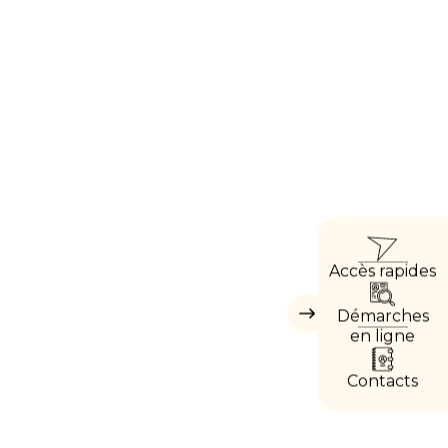
ACC
Accès rapides
DIRE
Démarches
Masquer
les
en ligne
accès
directs
Contacts