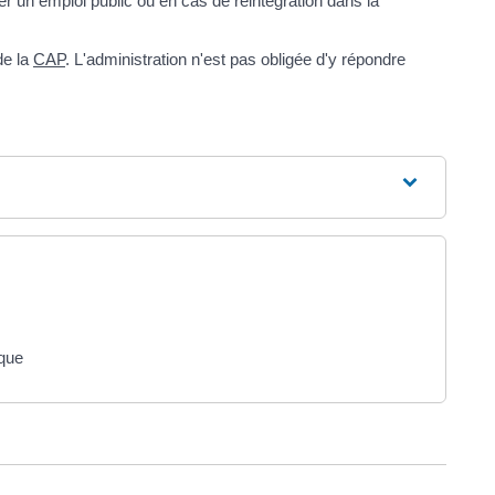
rcer un emploi public ou en cas de réintégration dans la
de la
CAP
. L'administration n'est pas obligée d'y répondre
ique