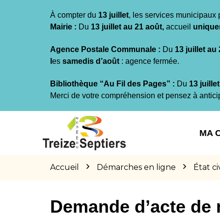
Gestion des traceurs
À compter du
13 juillet
, les services municipaux 
Mairie :
Du
13 juillet au 21 août,
accueil
unique
Agence Postale Communale :
Du
13 juillet au
l
es
samedis d’août
: agence fermée.
Bibliothèque “Au Fil des Pages” :
Du
13 juille
Merci de votre compréhension et pensez à antici
Aller
Aller
Aller
à
au
au
MA 
la
contenu
pied
navigation
de
page
Accueil
Démarches en ligne
État civ
Demande d’acte de 