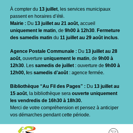
Gestion des traceurs
À compter du
13 juillet
, les services municipaux
passent en horaires d’été.
Mairie :
Du
13 juillet au 21 août,
accueil
uniquement le matin
, de
9h00 à 12h30
.
Fermeture
des samedis matin
du
11 juillet au 29 août inclus
.
Agence Postale Communale :
Du
13 juillet au 28
août,
ouverture
uniquement le matin
, de
9h00 à
12h30
. Les
samedis de juillet
: ouverture de
9h00 à
12h00, l
es
samedis d’août
: agence fermée.
Bibliothèque “Au Fil des Pages” :
Du
13 juillet au
15 août
, la bibliothèque sera
ouverte uniquement
les vendredis de 16h30 à 18h30.
Merci de votre compréhension et pensez à anticiper
vos démarches pendant cette période.
Aller
Aller
Aller