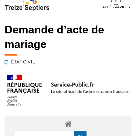
à
au
au
la
contenu
pied
ACCÈS RAPIDES
navigation
de
page
Demande d’acte de
mariage
ÉTAT CIVIL