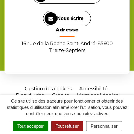
Nous écrire
Adresse
16 rue de la Roche Saint-André, 85600
Treize-Septiers
Gestion des cookies
Accessibilité
Plan du site
Crédits
Mentions Légales
Ce site utilise des traceurs pour fonctionner et obtenir des
Site
statistiques d'utilisation afin améliorer l'utilisation, vous pouvez
réalisé
contrôler ceux que vous souhaitez activer.
par
Tout accepter
Tout refuser
Personnaliser
Inovagora
MENU
RECHERCHER
ACCESSIBILITÉ
(ouverture