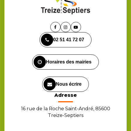
Lien
Lien
Lien
vers
vers
vers
02 51 41 72 07
le
le
la
compte
compte
chaîne
Facebook
Instagram
Youtube
Horaires des mairies
Nous écrire
Adresse
16 rue de la Roche Saint-André, 85600
Treize-Septiers