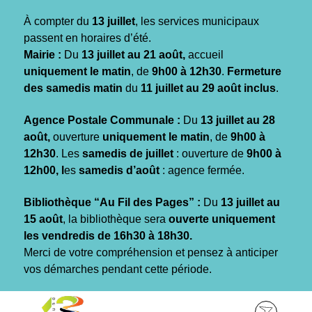
Gestion des traceurs
À compter du
13 juillet
, les services municipaux
passent en horaires d’été.
Mairie :
Du
13 juillet au 21 août,
accueil
uniquement le matin
, de
9h00 à 12h30
.
Fermeture
des samedis matin
du
11 juillet au 29 août inclus
.
Agence Postale Communale :
Du
13 juillet au 28
août,
ouverture
uniquement le matin
, de
9h00 à
12h30
. Les
samedis de juillet
: ouverture de
9h00 à
12h00, l
es
samedis d’août
: agence fermée.
Bibliothèque “Au Fil des Pages” :
Du
13 juillet au
15 août
, la bibliothèque sera
ouverte uniquement
les vendredis de 16h30 à 18h30.
Merci de votre compréhension et pensez à anticiper
vos démarches pendant cette période.
Aller
Aller
Aller