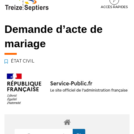
à
au
au
la
contenu
pied
ACCÈS RAPIDES
navigation
de
page
Demande d’acte de
mariage
ÉTAT CIVIL