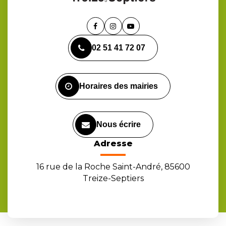
Lien
Lien
Lien
vers
vers
vers
02 51 41 72 07
le
le
la
compte
compte
chaîne
Facebook
Instagram
Youtube
Horaires des mairies
Nous écrire
Adresse
16 rue de la Roche Saint-André, 85600
Treize-Septiers