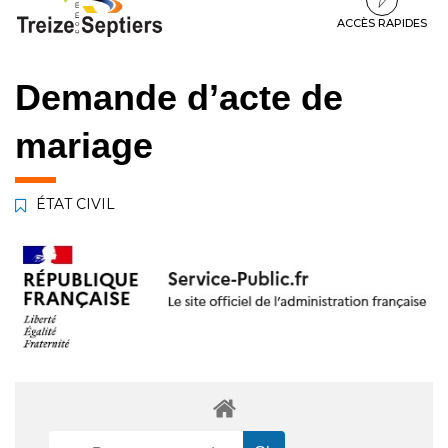
à
au
au
la
contenu
pied
ACCÈS RAPIDES
navigation
de
page
Demande d’acte de
mariage
ÉTAT CIVIL