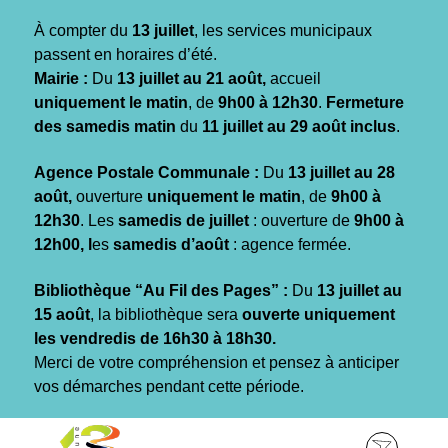
Gestion des traceurs
À compter du
13 juillet
, les services municipaux
passent en horaires d’été.
Mairie :
Du
13 juillet au 21 août,
accueil
uniquement le matin
, de
9h00 à 12h30
.
Fermeture
des samedis matin
du
11 juillet au 29 août inclus
.
Agence Postale Communale :
Du
13 juillet au 28
août,
ouverture
uniquement le matin
, de
9h00 à
12h30
. Les
samedis de juillet
: ouverture de
9h00 à
12h00, l
es
samedis d’août
: agence fermée.
Bibliothèque “Au Fil des Pages” :
Du
13 juillet au
15 août
, la bibliothèque sera
ouverte uniquement
les vendredis de 16h30 à 18h30.
Merci de votre compréhension et pensez à anticiper
vos démarches pendant cette période.
Aller
Aller
Aller