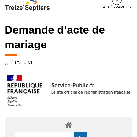
à
au
au
la
contenu
pied
ACCÈS RAPIDES
navigation
de
page
Demande d’acte de
mariage
ÉTAT CIVIL