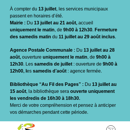
Gestion des traceurs
À compter du
13 juillet
, les services municipaux
passent en horaires d’été.
Mairie :
Du
13 juillet au 21 août,
accueil
uniquement le matin
, de
9h00 à 12h30
.
Fermeture
des samedis matin
du
11 juillet au 29 août inclus
.
Agence Postale Communale :
Du
13 juillet au 28
août,
ouverture
uniquement le matin
, de
9h00 à
12h30
. Les
samedis de juillet
: ouverture de
9h00 à
12h00, l
es
samedis d’août
: agence fermée.
Bibliothèque “Au Fil des Pages” :
Du
13 juillet au
15 août
, la bibliothèque sera
ouverte uniquement
les vendredis de 16h30 à 18h30.
Merci de votre compréhension et pensez à anticiper
vos démarches pendant cette période.
Aller
Aller
Aller