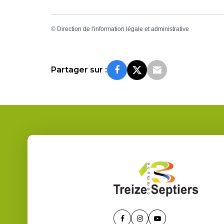
©
Direction de l'information légale et administrative
Partager sur :
Lien
Lien
Lien