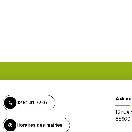
Adres
02 51 41 72 07
16 rue
85600 
Horaires des mairies