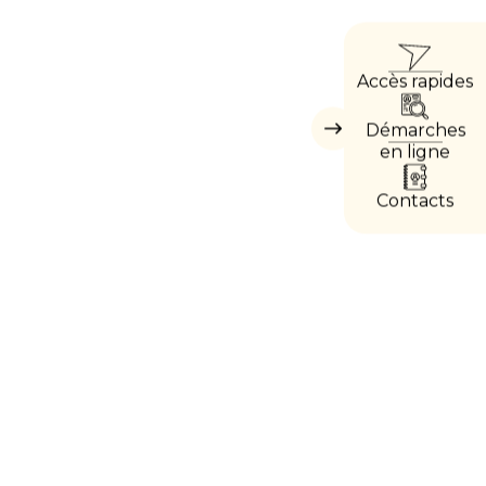
ACC
Accès rapides
DIRE
Démarches
Masquer
les
en ligne
accès
directs
Contacts