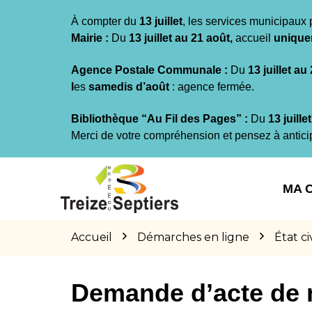
Gestion des traceurs
À compter du
13 juillet
, les services municipaux 
Mairie :
Du
13 juillet au 21 août,
accueil
unique
Agence Postale Communale :
Du
13 juillet au
l
es
samedis d’août
: agence fermée.
Bibliothèque “Au Fil des Pages” :
Du
13 juille
Merci de votre compréhension et pensez à antici
Aller
Aller
Aller
à
au
au
MA 
la
contenu
pied
navigation
de
page
Accueil
Démarches en ligne
État civ
Demande d’acte de 