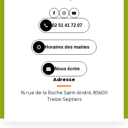
Lien
Lien
Lien
vers
vers
vers
02 51 41 72 07
le
le
la
compte
compte
chaîne
Facebook
Instagram
Youtube
Horaires des mairies
Nous écrire
Adresse
16 rue de la Roche Saint-André, 85600
Treize-Septiers