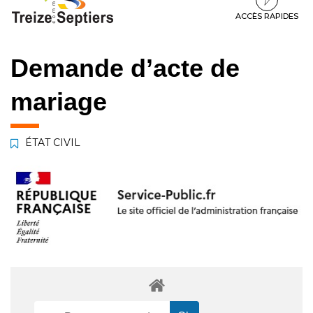
à
au
au
la
contenu
pied
ACCÈS RAPIDES
navigation
de
page
Demande d’acte de
mariage
ÉTAT CIVIL