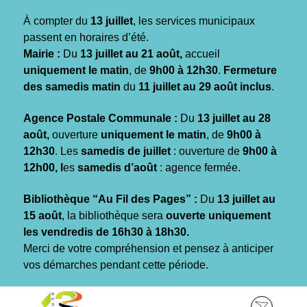
Gestion des traceurs
À compter du
13 juillet
, les services municipaux
passent en horaires d’été.
Mairie :
Du
13 juillet au 21 août,
accueil
uniquement le matin
, de
9h00 à 12h30
.
Fermeture
des samedis matin
du
11 juillet au 29 août inclus
.
Agence Postale Communale :
Du
13 juillet au 28
août,
ouverture
uniquement le matin
, de
9h00 à
12h30
. Les
samedis de juillet
: ouverture de
9h00 à
12h00, l
es
samedis d’août
: agence fermée.
Bibliothèque “Au Fil des Pages” :
Du
13 juillet au
15 août
, la bibliothèque sera
ouverte uniquement
les vendredis de 16h30 à 18h30.
Merci de votre compréhension et pensez à anticiper
vos démarches pendant cette période.
Aller
Aller
Aller