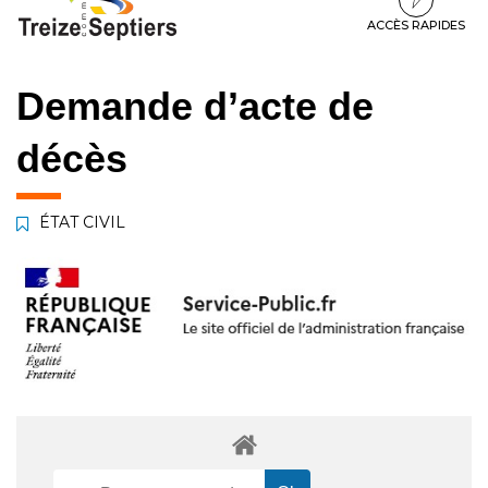
à
au
au
la
contenu
pied
ACCÈS RAPIDES
navigation
de
page
Demande d’acte de
décès
ÉTAT CIVIL