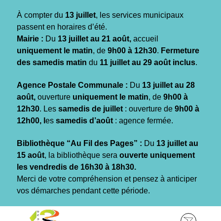
Gestion des traceurs
À compter du
13 juillet
, les services municipaux
passent en horaires d’été.
Mairie :
Du
13 juillet au 21 août,
accueil
uniquement le matin
, de
9h00 à 12h30
.
Fermeture
des samedis matin
du
11 juillet au 29 août inclus
.
Agence Postale Communale :
Du
13 juillet au 28
août,
ouverture
uniquement le matin
, de
9h00 à
12h30
. Les
samedis de juillet
: ouverture de
9h00 à
12h00, l
es
samedis d’août
: agence fermée.
Bibliothèque “Au Fil des Pages” :
Du
13 juillet au
15 août
, la bibliothèque sera
ouverte uniquement
les vendredis de 16h30 à 18h30.
Merci de votre compréhension et pensez à anticiper
vos démarches pendant cette période.
Aller
Aller
Aller