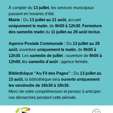
Gestion des traceurs
À compter du
13 juillet
, les services municipaux
passent en horaires d’été.
Mairie :
Du
13 juillet au 21 août,
accueil
uniquement le matin
, de
9h00 à 12h30
.
Fermeture
des samedis matin
du
11 juillet au 29 août inclus
.
Agence Postale Communale :
Du
13 juillet au 28
août,
ouverture
uniquement le matin
, de
9h00 à
12h30
. Les
samedis de juillet
: ouverture de
9h00 à
12h00, l
es
samedis d’août
: agence fermée.
Bibliothèque “Au Fil des Pages” :
Du
13 juillet au
15 août
, la bibliothèque sera
ouverte uniquement
les vendredis de 16h30 à 18h30.
Merci de votre compréhension et pensez à anticiper
vos démarches pendant cette période.
Aller
Aller
Aller