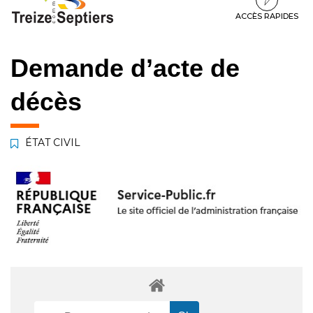
à
au
au
la
contenu
pied
ACCÈS RAPIDES
navigation
de
page
Demande d’acte de
décès
ÉTAT CIVIL