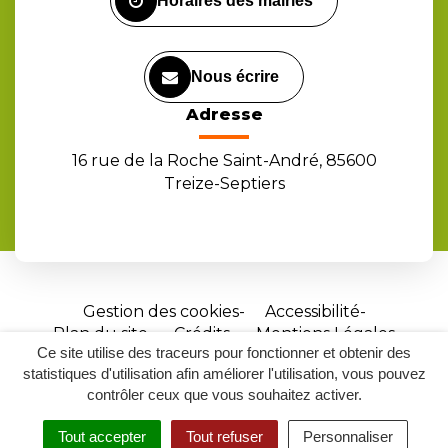
Horaires des mairies
Nous écrire
Adresse
16 rue de la Roche Saint-André, 85600
Treize-Septiers
Gestion des cookies
Accessibilité
Plan du site
Crédits
Mentions Légales
Ce site utilise des traceurs pour fonctionner et obtenir des
Site
statistiques d'utilisation afin améliorer l'utilisation, vous pouvez
réalisé
contrôler ceux que vous souhaitez activer.
par
Tout accepter
Tout refuser
Personnaliser
Inovagora
MENU