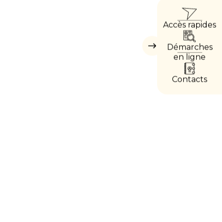
ACC
Accès rapides
DIRE
Démarches
Masquer
les
en ligne
accès
directs
Contacts