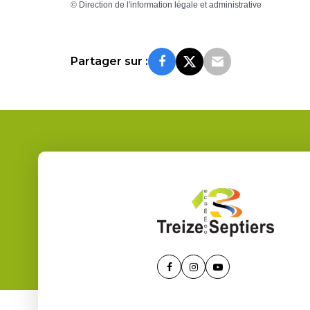
©
Direction de l'information légale et administrative
Partager sur :
Lien
Lien
Lien
vers
vers
vers
le
le
la