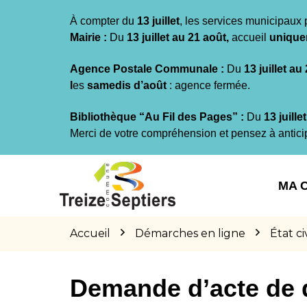
Gestion des traceurs
À compter du
13 juillet
, les services municipaux 
Mairie :
Du
13 juillet au 21 août,
accueil
unique
Agence Postale Communale :
Du
13 juillet au
l
es
samedis d’août
: agence fermée.
Bibliothèque “Au Fil des Pages” :
Du
13 juille
Merci de votre compréhension et pensez à antici
Aller
Aller
Aller
à
au
au
MA 
la
contenu
pied
navigation
de
page
Accueil
Démarches en ligne
État civ
Demande d’acte de 