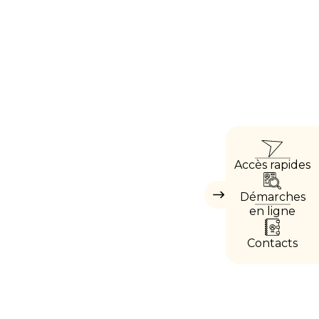
ACC
Accès rapides
DIRE
Démarches
Masquer
les
en ligne
accès
directs
Contacts