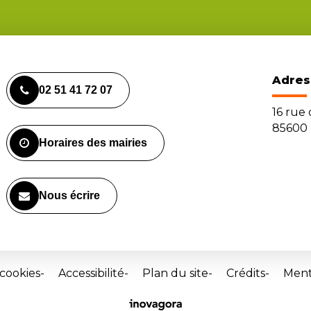
Adres
02 51 41 72 07
16 rue
85600 
Horaires des mairies
Nous écrire
 cookies
Accessibilité
Plan du site
Crédits
Ment
Site