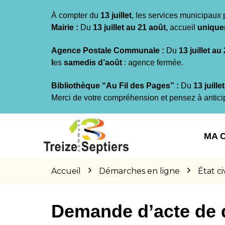
Gestion des traceurs
À compter du
13 juillet
, les services municipaux 
Mairie :
Du
13 juillet au 21 août,
accueil
unique
Agence Postale Communale :
Du
13 juillet au
l
es
samedis d’août
: agence fermée.
Bibliothèque “Au Fil des Pages” :
Du
13 juille
Merci de votre compréhension et pensez à antici
Aller
Aller
Aller
à
au
au
MA 
la
contenu
pied
navigation
de
page
Accueil
Démarches en ligne
État civ
Demande d’acte de 