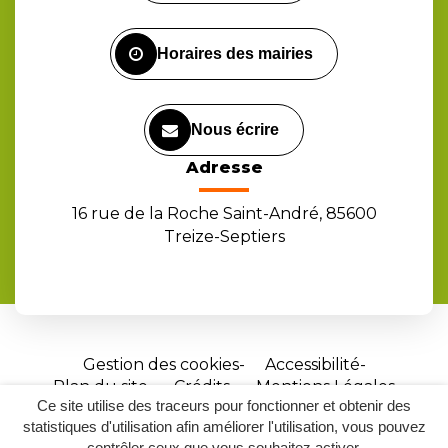
compte
compte
chaîne
Facebook
Instagram
Youtube
Horaires des mairies
Nous écrire
Adresse
16 rue de la Roche Saint-André, 85600
Treize-Septiers
Gestion des cookies
Accessibilité
Plan du site
Crédits
Mentions Légales
Ce site utilise des traceurs pour fonctionner et obtenir des
Site
statistiques d'utilisation afin améliorer l'utilisation, vous pouvez
réalisé
contrôler ceux que vous souhaitez activer.