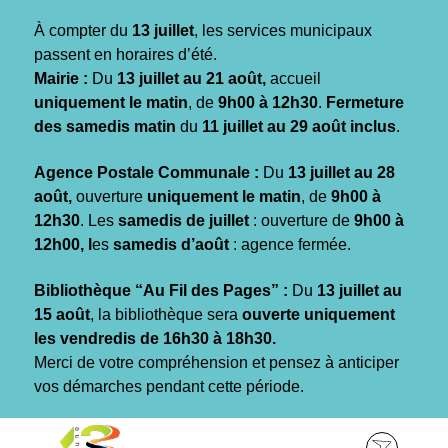
Gestion des traceurs
À compter du
13 juillet
, les services municipaux
passent en horaires d’été.
Mairie :
Du
13 juillet au 21 août,
accueil
uniquement le matin
, de
9h00 à 12h30
.
Fermeture
des samedis matin
du
11 juillet au 29 août inclus
.
Agence Postale Communale :
Du
13 juillet au 28
août,
ouverture
uniquement le matin
, de
9h00 à
12h30
. Les
samedis de juillet
: ouverture de
9h00 à
12h00, l
es
samedis d’août
: agence fermée.
Bibliothèque “Au Fil des Pages” :
Du
13 juillet au
15 août
, la bibliothèque sera
ouverte uniquement
les vendredis de 16h30 à 18h30.
Merci de votre compréhension et pensez à anticiper
vos démarches pendant cette période.
Aller
Aller
Aller