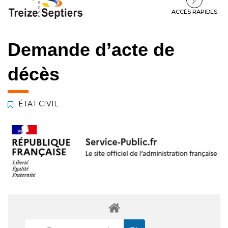
à
au
au
la
contenu
pied
ACCÈS RAPIDES
navigation
de
page
Demande d’acte de
décès
ÉTAT CIVIL