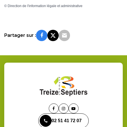
©
Direction de l'information légale et administrative
Partager sur :
Lien
Lien
Lien
vers
vers
vers
02 51 41 72 07
le
le
la