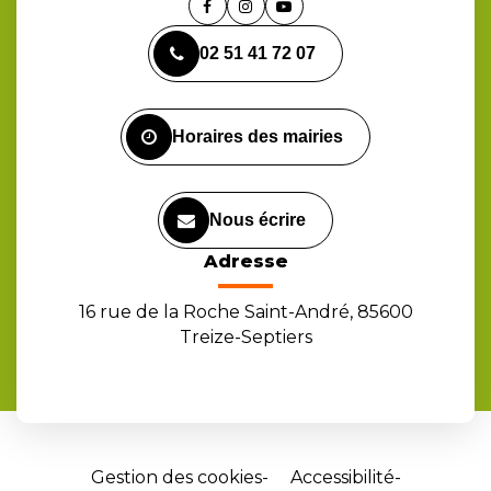
Lien
Lien
Lien
vers
vers
vers
02 51 41 72 07
le
le
la
compte
compte
chaîne
Facebook
Instagram
Youtube
Horaires des mairies
Nous écrire
Adresse
16 rue de la Roche Saint-André, 85600
Treize-Septiers
Gestion des cookies
Accessibilité