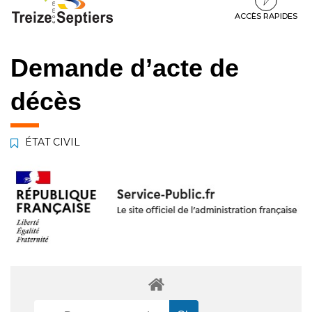
à
au
au
la
contenu
pied
ACCÈS RAPIDES
navigation
de
page
Demande d’acte de
décès
ÉTAT CIVIL