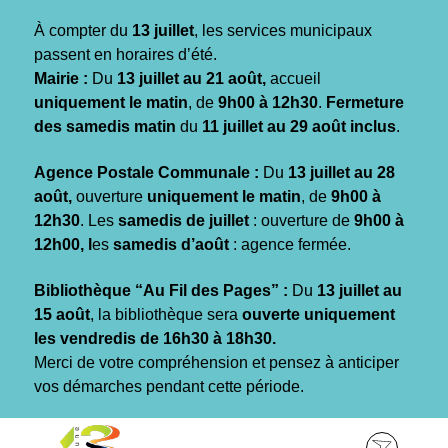
Gestion des traceurs
À compter du
13 juillet
, les services municipaux
passent en horaires d’été.
Mairie :
Du
13 juillet au 21 août,
accueil
uniquement le matin
, de
9h00 à 12h30
.
Fermeture
des samedis matin
du
11 juillet au 29 août inclus
.
Agence Postale Communale :
Du
13 juillet au 28
août,
ouverture
uniquement le matin
, de
9h00 à
12h30
. Les
samedis de juillet
: ouverture de
9h00 à
12h00, l
es
samedis d’août
: agence fermée.
Bibliothèque “Au Fil des Pages” :
Du
13 juillet au
15 août
, la bibliothèque sera
ouverte uniquement
les vendredis de 16h30 à 18h30.
Merci de votre compréhension et pensez à anticiper
vos démarches pendant cette période.
Aller
Aller
Aller