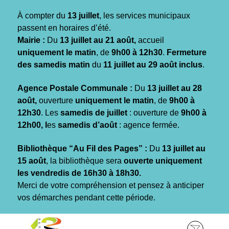
Gestion des traceurs
À compter du
13 juillet
, les services municipaux
passent en horaires d’été.
Mairie :
Du
13 juillet au 21 août,
accueil
uniquement le matin
, de
9h00 à 12h30
.
Fermeture
des samedis matin
du
11 juillet au 29 août inclus
.
Agence Postale Communale :
Du
13 juillet au 28
août,
ouverture
uniquement le matin
, de
9h00 à
12h30
. Les
samedis de juillet
: ouverture de
9h00 à
12h00, l
es
samedis d’août
: agence fermée.
Bibliothèque “Au Fil des Pages” :
Du
13 juillet au
15 août
, la bibliothèque sera
ouverte uniquement
les vendredis de 16h30 à 18h30.
Merci de votre compréhension et pensez à anticiper
vos démarches pendant cette période.
Aller
Aller
Aller