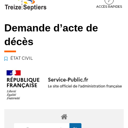
à
au
au
la
contenu
pied
ACCÈS RAPIDES
navigation
de
page
Demande d’acte de
décès
ÉTAT CIVIL