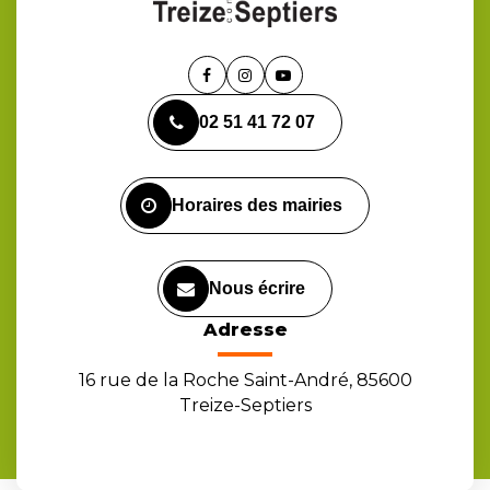
Lien
Lien
Lien
vers
vers
vers
02 51 41 72 07
le
le
la
compte
compte
chaîne
Facebook
Instagram
Youtube
Horaires des mairies
Nous écrire
Adresse
16 rue de la Roche Saint-André, 85600
Treize-Septiers