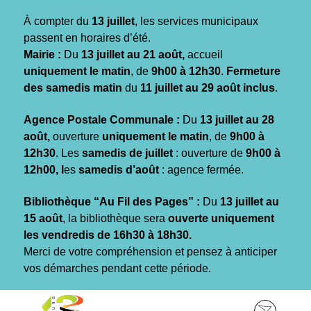
Gestion des traceurs
À compter du
13 juillet
, les services municipaux
passent en horaires d’été.
Mairie :
Du
13 juillet au 21 août,
accueil
uniquement le matin
, de
9h00 à 12h30
.
Fermeture
des samedis matin
du
11 juillet au 29 août inclus
.
Agence Postale Communale :
Du
13 juillet au 28
août,
ouverture
uniquement le matin
, de
9h00 à
12h30
. Les
samedis de juillet
: ouverture de
9h00 à
12h00, l
es
samedis d’août
: agence fermée.
Bibliothèque “Au Fil des Pages” :
Du
13 juillet au
15 août
, la bibliothèque sera
ouverte uniquement
les vendredis de 16h30 à 18h30.
Merci de votre compréhension et pensez à anticiper
vos démarches pendant cette période.
Aller
Aller
Aller