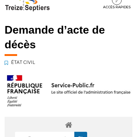
à
au
au
la
contenu
pied
ACCÈS RAPIDES
navigation
de
page
Demande d’acte de
décès
ÉTAT CIVIL