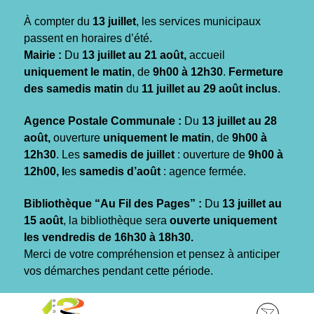
Gestion des traceurs
À compter du
13 juillet
, les services municipaux
passent en horaires d’été.
Mairie :
Du
13 juillet au 21 août,
accueil
uniquement le matin
, de
9h00 à 12h30
.
Fermeture
des samedis matin
du
11 juillet au 29 août inclus
.
Agence Postale Communale :
Du
13 juillet au 28
août,
ouverture
uniquement le matin
, de
9h00 à
12h30
. Les
samedis de juillet
: ouverture de
9h00 à
12h00, l
es
samedis d’août
: agence fermée.
Bibliothèque “Au Fil des Pages” :
Du
13 juillet au
15 août
, la bibliothèque sera
ouverte uniquement
les vendredis de 16h30 à 18h30.
Merci de votre compréhension et pensez à anticiper
vos démarches pendant cette période.
Aller
Aller
Aller