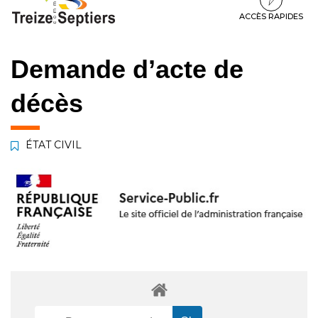
à
au
au
la
contenu
pied
ACCÈS RAPIDES
navigation
de
page
Demande d’acte de
décès
ÉTAT CIVIL