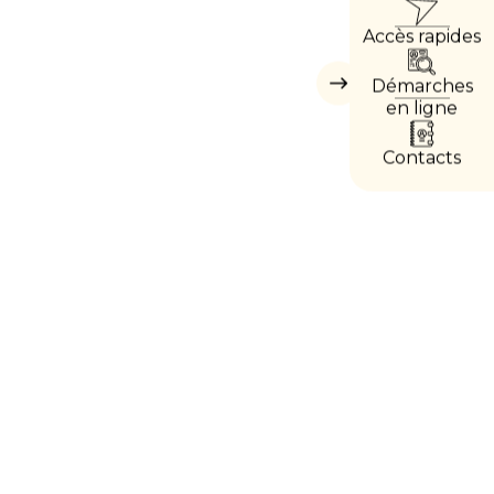
ACC
Accès rapides
DIRE
Démarches
Masquer
les
en ligne
accès
directs
Contacts