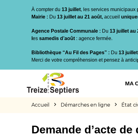
Gestion des traceurs
À compter du
13 juillet
, les services municipaux 
Mairie :
Du
13 juillet au 21 août,
accueil
unique
Agence Postale Communale :
Du
13 juillet au
l
es
samedis d’août
: agence fermée.
Bibliothèque “Au Fil des Pages” :
Du
13 juille
Merci de votre compréhension et pensez à antici
Aller
Aller
Aller
à
au
au
MA 
la
contenu
pied
navigation
de
page
Accueil
Démarches en ligne
État civ
Demande d’acte de 