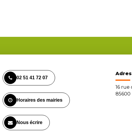
Adres
02 51 41 72 07
16 rue
85600 
Horaires des mairies
Nous écrire