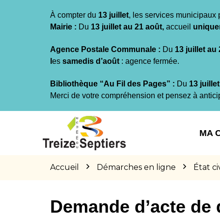
Gestion des traceurs
À compter du
13 juillet
, les services municipaux 
Mairie :
Du
13 juillet au 21 août,
accueil
unique
Agence Postale Communale :
Du
13 juillet au
l
es
samedis d’août
: agence fermée.
Bibliothèque “Au Fil des Pages” :
Du
13 juille
Merci de votre compréhension et pensez à antici
Aller
Aller
Aller
à
au
au
MA 
la
contenu
pied
navigation
de
page
Accueil
Démarches en ligne
État civ
Demande d’acte de 