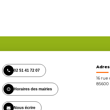
Adres
02 51 41 72 07
16 rue
85600 
Horaires des mairies
Nous écrire