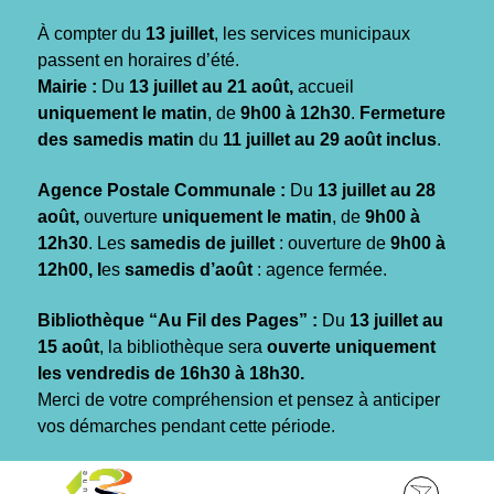
Gestion des traceurs
À compter du
13 juillet
, les services municipaux
passent en horaires d’été.
Mairie :
Du
13 juillet au 21 août,
accueil
uniquement le matin
, de
9h00 à 12h30
.
Fermeture
des samedis matin
du
11 juillet au 29 août inclus
.
Agence Postale Communale :
Du
13 juillet au 28
août,
ouverture
uniquement le matin
, de
9h00 à
12h30
. Les
samedis de juillet
: ouverture de
9h00 à
12h00, l
es
samedis d’août
: agence fermée.
Bibliothèque “Au Fil des Pages” :
Du
13 juillet au
15 août
, la bibliothèque sera
ouverte uniquement
les vendredis de 16h30 à 18h30.
Merci de votre compréhension et pensez à anticiper
vos démarches pendant cette période.
Aller
Aller
Aller