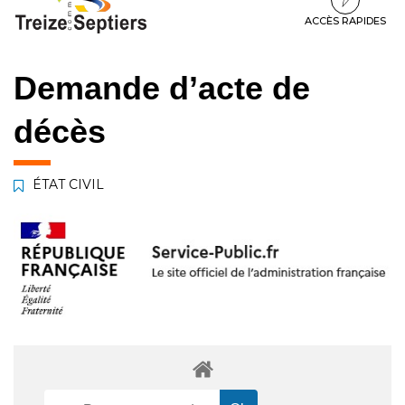
à
au
au
la
contenu
pied
ACCÈS RAPIDES
navigation
de
page
Demande d’acte de
décès
ÉTAT CIVIL