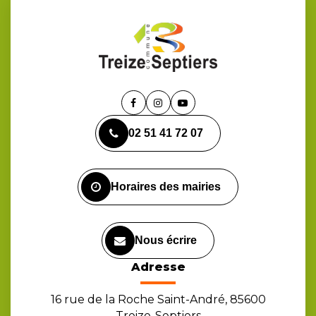
Lien
Lien
Lien
vers
vers
vers
02 51 41 72 07
le
le
la
compte
compte
chaîne
Facebook
Instagram
Youtube
Horaires des mairies
Nous écrire
Adresse
16 rue de la Roche Saint-André, 85600
Treize-Septiers