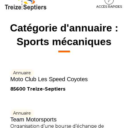
à
au
au
la
contenu
pied
ACCÈS RAPIDES
navigation
de
page
Catégorie d'annuaire :
Sports mécaniques
Annuaire
Moto Club Les Speed Coyotes
85600 Treize-Septiers
Annuaire
Team Motorsports
Organisation d’une bourse d’échange de