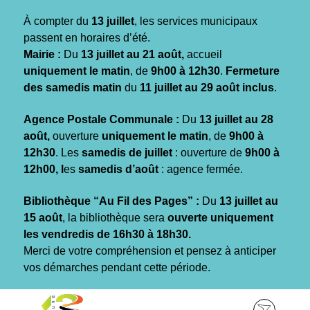
Gestion des traceurs
À compter du
13 juillet
, les services municipaux
passent en horaires d’été.
Mairie :
Du
13 juillet au 21 août,
accueil
uniquement le matin
, de
9h00 à 12h30
.
Fermeture
des samedis matin
du
11 juillet au 29 août inclus
.
Agence Postale Communale :
Du
13 juillet au 28
août,
ouverture
uniquement le matin
, de
9h00 à
12h30
. Les
samedis de juillet
: ouverture de
9h00 à
12h00, l
es
samedis d’août
: agence fermée.
Bibliothèque “Au Fil des Pages” :
Du
13 juillet au
15 août
, la bibliothèque sera
ouverte uniquement
les vendredis de 16h30 à 18h30.
Merci de votre compréhension et pensez à anticiper
vos démarches pendant cette période.
Aller
Aller
Aller