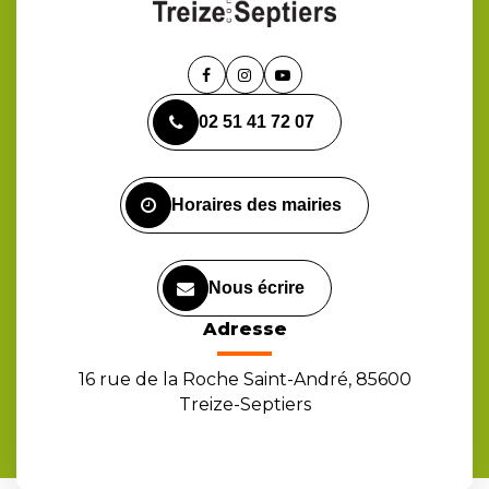
Lien
Lien
Lien
vers
vers
vers
02 51 41 72 07
le
le
la
compte
compte
chaîne
Facebook
Instagram
Youtube
Horaires des mairies
Nous écrire
Adresse
16 rue de la Roche Saint-André, 85600
Treize-Septiers