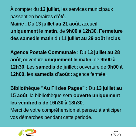
Gestion des traceurs
À compter du
13 juillet
, les services municipaux
passent en horaires d’été.
Mairie :
Du
13 juillet au 21 août,
accueil
uniquement le matin
, de
9h00 à 12h30
.
Fermeture
des samedis matin
du
11 juillet au 29 août inclus
.
Agence Postale Communale :
Du
13 juillet au 28
août,
ouverture
uniquement le matin
, de
9h00 à
12h30
. Les
samedis de juillet
: ouverture de
9h00 à
12h00, l
es
samedis d’août
: agence fermée.
Bibliothèque “Au Fil des Pages” :
Du
13 juillet au
15 août
, la bibliothèque sera
ouverte uniquement
les vendredis de 16h30 à 18h30.
Merci de votre compréhension et pensez à anticiper
vos démarches pendant cette période.
Aller
Aller
Aller