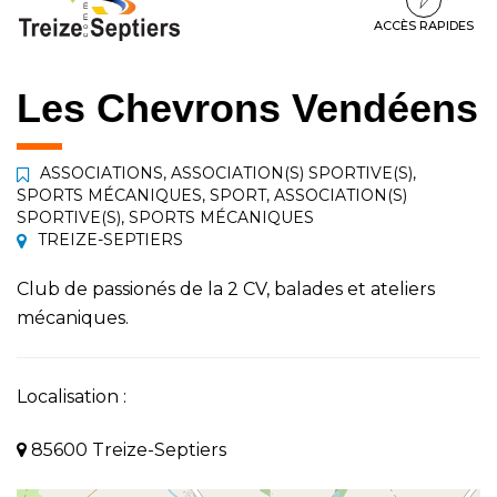
à
au
au
la
contenu
pied
ACCÈS RAPIDES
navigation
de
page
Les Chevrons Vendéens
ASSOCIATIONS
,
ASSOCIATION(S) SPORTIVE(S)
,
SPORTS MÉCANIQUES
,
SPORT
,
ASSOCIATION(S)
SPORTIVE(S)
,
SPORTS MÉCANIQUES
TREIZE-SEPTIERS
Club de passionés de la 2 CV, balades et ateliers
mécaniques.
Localisation :
85600 Treize-Septiers