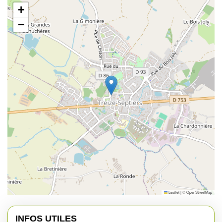
+
−
Leaflet
|
©
OpenStreetMap
INFOS UTILES