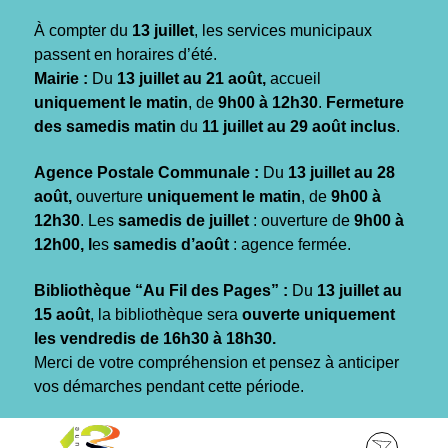
Gestion des traceurs
À compter du
13 juillet
, les services municipaux
passent en horaires d’été.
Mairie :
Du
13 juillet au 21 août,
accueil
uniquement le matin
, de
9h00 à 12h30
.
Fermeture
des samedis matin
du
11 juillet au 29 août inclus
.
Agence Postale Communale :
Du
13 juillet au 28
août,
ouverture
uniquement le matin
, de
9h00 à
12h30
. Les
samedis de juillet
: ouverture de
9h00 à
12h00, l
es
samedis d’août
: agence fermée.
Bibliothèque “Au Fil des Pages” :
Du
13 juillet au
15 août
, la bibliothèque sera
ouverte uniquement
les vendredis de 16h30 à 18h30.
Merci de votre compréhension et pensez à anticiper
vos démarches pendant cette période.
Aller
Aller
Aller