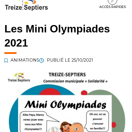
à
au
au
la
contenu
pied
ACCÈS RAPIDES
navigation
de
page
Les Mini Olympiades
2021
ANIMATIONS
PUBLIÉ LE
25/10/2021