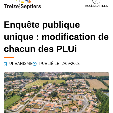
à
au
au
la
contenu
pied
ACCÈS RAPIDES
navigation
de
page
Enquête publique
unique : modification de
chacun des PLUi
URBANISME
PUBLIÉ LE
12/09/2023