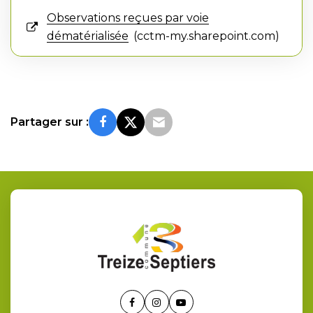
Observations reçues par voie
dématérialisée
cctm-my.sharepoint.com
Partager sur :
Lien
Lien
Lien