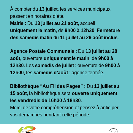
Gestion des traceurs
À compter du
13 juillet
, les services municipaux
passent en horaires d’été.
Mairie :
Du
13 juillet au 21 août,
accueil
uniquement le matin
, de
9h00 à 12h30
.
Fermeture
des samedis matin
du
11 juillet au 29 août inclus
.
Agence Postale Communale :
Du
13 juillet au 28
août,
ouverture
uniquement le matin
, de
9h00 à
12h30
. Les
samedis de juillet
: ouverture de
9h00 à
12h00, l
es
samedis d’août
: agence fermée.
Bibliothèque “Au Fil des Pages” :
Du
13 juillet au
15 août
, la bibliothèque sera
ouverte uniquement
les vendredis de 16h30 à 18h30.
Merci de votre compréhension et pensez à anticiper
vos démarches pendant cette période.
Aller
Aller
Aller