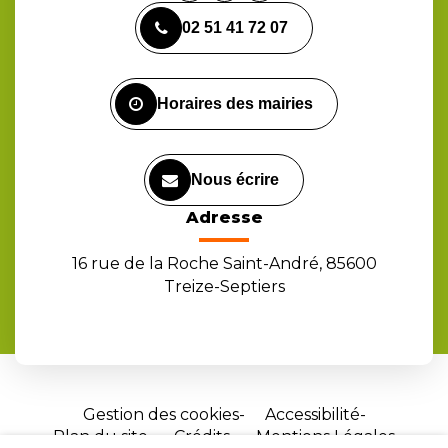
vers
vers
vers
02 51 41 72 07
le
le
la
compte
compte
chaîne
Facebook
Instagram
Youtube
Horaires des mairies
Nous écrire
Adresse
16 rue de la Roche Saint-André, 85600
Treize-Septiers
Gestion des cookies
Accessibilité
Plan du site
Crédits
Mentions Légales