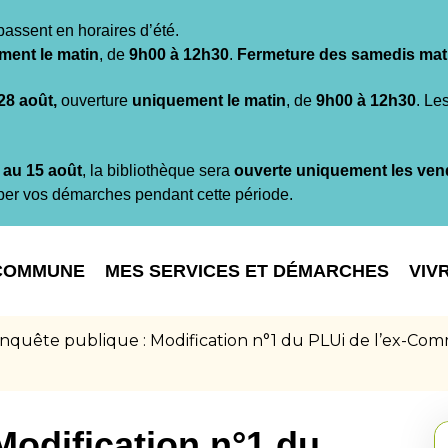
passent en horaires d’été.
ment le matin
, de
9h00 à 12h30
.
Fermeture des samedis mat
 28 août,
ouverture
uniquement le matin
, de
9h00 à 12h30
. Le
t au 15 août
, la bibliothèque sera
ouverte uniquement les ven
per vos démarches pendant cette période.
COMMUNE
MES SERVICES ET DÉMARCHES
VIV
nquête publique : Modification n°1 du PLUi de l’ex-
Modification n°1 du