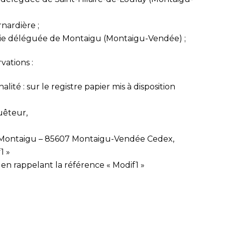
nardière ;
irie déléguée de Montaigu (Montaigu-Vendée) ;
vations :
ité : sur le registre papier mis à disposition
uêteur,
– Montaigu – 85607 Montaigu-Vendée Cedex,
1 »
, en rappelant la référence « Modif1 »