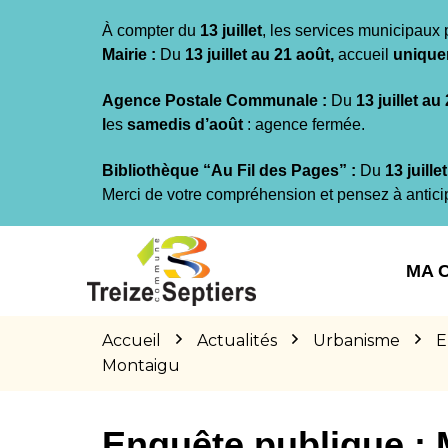
Gestion des traceurs
À compter du
13 juillet
, les services municipaux 
Mairie :
Du
13 juillet au 21 août,
accueil
unique
Agence Postale Communale :
Du
13 juillet au
l
es
samedis d’août
: agence fermée.
Bibliothèque “Au Fil des Pages” :
Du
13 juille
Merci de votre compréhension et pensez à antici
Aller
Aller
Aller
à
au
au
MA 
la
contenu
pied
navigation
de
page
Accueil
Actualités
Urbanisme
E
Montaigu
Enquête publique : 