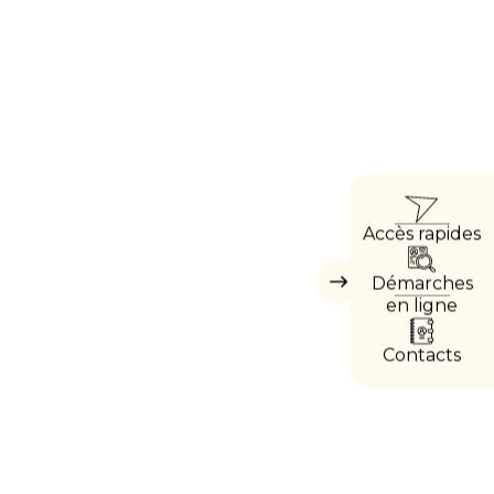
ACC
Accès rapides
DIRE
Démarches
Masquer
les
en ligne
accès
directs
Contacts