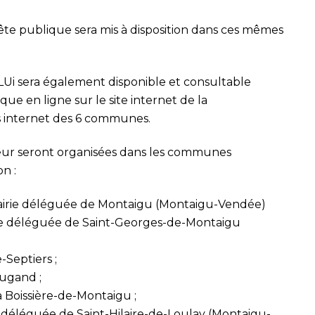
ête publique sera mis à disposition dans ces mêmes
LUi sera également disponible et consultable
e en ligne sur le site internet de la
 internet des 6 communes.
ur seront organisées dans les communes
n :
Mairie déléguée de Montaigu (Montaigu-Vendée)
rie déléguée de Saint-Georges-de-Montaigu
-Septiers ;
Cugand ;
a Boissière-de-Montaigu ;
e déléguée de Saint-Hilaire-de-Loulay (Montaigu-