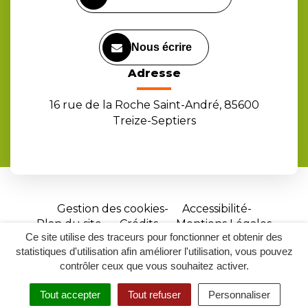
Nous écrire
Adresse
16 rue de la Roche Saint-André, 85600
Treize-Septiers
Gestion des cookies
Accessibilité
Plan du site
Crédits
Mentions Légales
Ce site utilise des traceurs pour fonctionner et obtenir des
Site
statistiques d'utilisation afin améliorer l'utilisation, vous pouvez
réalisé
contrôler ceux que vous souhaitez activer.
par
Tout accepter
Tout refuser
Personnaliser
Inovagora
MENU
RECHERCHER
ACCESSIBILITÉ