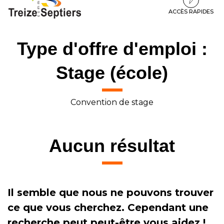
à
au
au
la
contenu
pied
ACCÈS RAPIDES
navigation
de
page
Type d'offre d'emploi :
Stage (école)
Convention de stage
Aucun résultat
Il semble que nous ne pouvons trouver
ce que vous cherchez. Cependant une
recherche peut peut-être vous aidez !