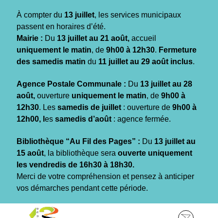
Gestion des traceurs
À compter du
13 juillet
, les services municipaux
passent en horaires d’été.
Mairie :
Du
13 juillet au 21 août,
accueil
uniquement le matin
, de
9h00 à 12h30
.
Fermeture
des samedis matin
du
11 juillet au 29 août inclus
.
Agence Postale Communale :
Du
13 juillet au 28
août,
ouverture
uniquement le matin
, de
9h00 à
12h30
. Les
samedis de juillet
: ouverture de
9h00 à
12h00, l
es
samedis d’août
: agence fermée.
Bibliothèque “Au Fil des Pages” :
Du
13 juillet au
15 août
, la bibliothèque sera
ouverte uniquement
les vendredis de 16h30 à 18h30.
Merci de votre compréhension et pensez à anticiper
vos démarches pendant cette période.
Aller
Aller
Aller