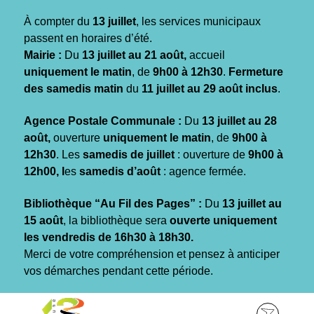
Gestion des traceurs
À compter du
13 juillet
, les services municipaux
passent en horaires d’été.
Mairie :
Du
13 juillet au 21 août,
accueil
uniquement le matin
, de
9h00 à 12h30
.
Fermeture
des samedis matin
du
11 juillet au 29 août inclus
.
Agence Postale Communale :
Du
13 juillet au 28
août,
ouverture
uniquement le matin
, de
9h00 à
12h30
. Les
samedis de juillet
: ouverture de
9h00 à
12h00, l
es
samedis d’août
: agence fermée.
Bibliothèque “Au Fil des Pages” :
Du
13 juillet au
15 août
, la bibliothèque sera
ouverte uniquement
les vendredis de 16h30 à 18h30.
Merci de votre compréhension et pensez à anticiper
vos démarches pendant cette période.
Aller
Aller
Aller