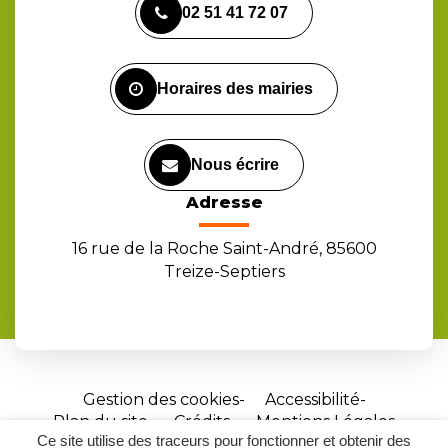
02 51 41 72 07
le
le
la
compte
compte
chaîne
Facebook
Instagram
Youtube
Horaires des mairies
Nous écrire
Adresse
16 rue de la Roche Saint-André, 85600
Treize-Septiers
Gestion des cookies
Accessibilité
Plan du site
Crédits
Mentions Légales
Ce site utilise des traceurs pour fonctionner et obtenir des