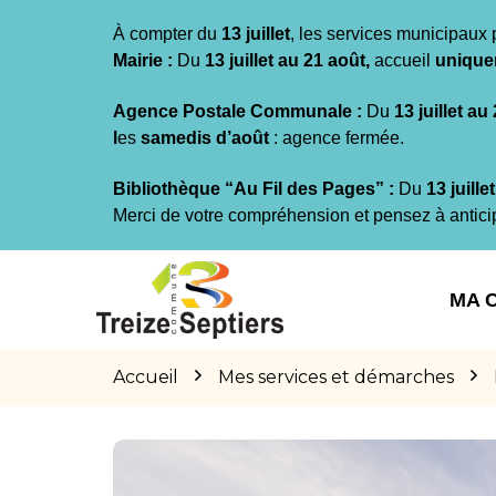
Gestion des traceurs
À compter du
13 juillet
, les services municipaux 
Mairie :
Du
13 juillet au 21 août,
accueil
unique
Agence Postale Communale :
Du
13 juillet au
l
es
samedis d’août
: agence fermée.
Bibliothèque “Au Fil des Pages” :
Du
13 juille
Merci de votre compréhension et pensez à antici
Aller
Aller
Aller
à
au
au
MA 
la
contenu
pied
navigation
de
page
Accueil
Mes services et démarches