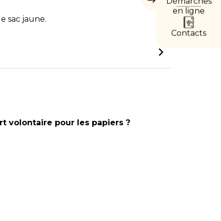
Démarches
Masquer
les
en ligne
accès
e sac jaune.
directs
Contacts
t volontaire pour les papiers ?