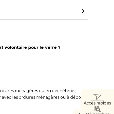
 volontaire pour le verre ?
s ordures ménagères ou en déchèterie ;
ACC
er avec les ordures ménagères ou à déposer
Accès rapides
DIRE