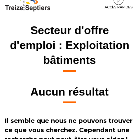
à
au
au
la
contenu
pied
ACCÈS RAPIDES
navigation
de
page
Secteur d'offre
d'emploi :
Exploitation
bâtiments
Aucun résultat
Il semble que nous ne pouvons trouver
ce que vous cherchez. Cependant une