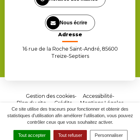
Nous écrire
Adresse
16 rue de la Roche Saint-André, 85600
Treize-Septiers
Gestion des cookies
Accessibilité
Plan du site
Crédits
Mentions Légales
Ce site utilise des traceurs pour fonctionner et obtenir des
Site
statistiques d'utilisation afin améliorer l'utilisation, vous pouvez
réalisé
contrôler ceux que vous souhaitez activer.
par
Tout accepter
Tout refuser
Personnaliser
Inovagora
MENU
RECHERCHER
ACCESSIBILITÉ