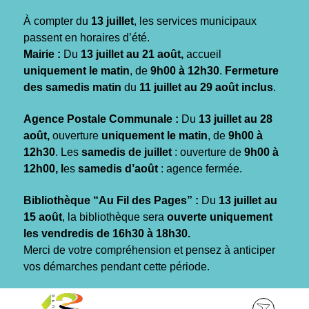
Gestion des traceurs
À compter du
13 juillet
, les services municipaux
passent en horaires d’été.
Mairie :
Du
13 juillet au 21 août,
accueil
uniquement le matin
, de
9h00 à 12h30
.
Fermeture
des samedis matin
du
11 juillet au 29 août inclus
.
Agence Postale Communale :
Du
13 juillet au 28
août,
ouverture
uniquement le matin
, de
9h00 à
12h30
. Les
samedis de juillet
: ouverture de
9h00 à
12h00, l
es
samedis d’août
: agence fermée.
Bibliothèque “Au Fil des Pages” :
Du
13 juillet au
15 août
, la bibliothèque sera
ouverte uniquement
les vendredis de 16h30 à 18h30.
Merci de votre compréhension et pensez à anticiper
vos démarches pendant cette période.
Aller
Aller
Aller