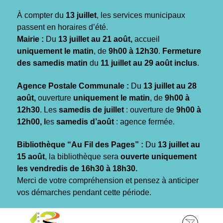
Gestion des traceurs
À compter du
13 juillet
, les services municipaux
passent en horaires d’été.
Mairie :
Du
13 juillet au 21 août,
accueil
uniquement le matin
, de
9h00 à 12h30
.
Fermeture
des samedis matin
du
11 juillet au 29 août inclus
.
Agence Postale Communale :
Du
13 juillet au 28
août,
ouverture
uniquement le matin
, de
9h00 à
12h30
. Les
samedis de juillet
: ouverture de
9h00 à
12h00, l
es
samedis d’août
: agence fermée.
Bibliothèque “Au Fil des Pages” :
Du
13 juillet au
15 août
, la bibliothèque sera
ouverte uniquement
les vendredis de 16h30 à 18h30.
Merci de votre compréhension et pensez à anticiper
vos démarches pendant cette période.
Aller
Aller
Aller