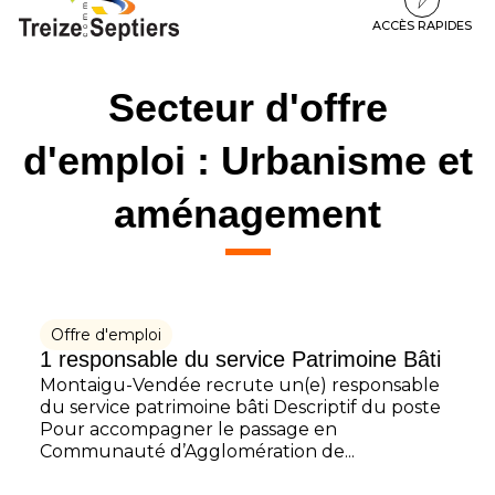
à
au
au
la
contenu
pied
ACCÈS RAPIDES
navigation
de
page
Secteur d'offre
d'emploi :
Urbanisme et
aménagement
Offre d'emploi
1 responsable du service Patrimoine Bâti
Montaigu-Vendée recrute un(e) responsable
du service patrimoine bâti Descriptif du poste
Pour accompagner le passage en
Communauté d’Agglomération de...