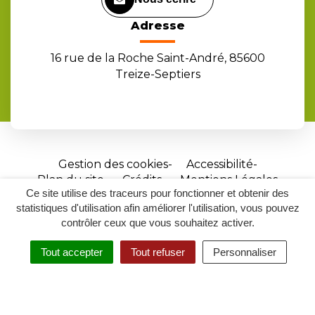
Adresse
16 rue de la Roche Saint-André, 85600
Treize-Septiers
Gestion des cookies
Accessibilité
Plan du site
Crédits
Mentions Légales
Ce site utilise des traceurs pour fonctionner et obtenir des
Site
statistiques d'utilisation afin améliorer l'utilisation, vous pouvez
réalisé
contrôler ceux que vous souhaitez activer.
par
Tout accepter
Tout refuser
Personnaliser
Inovagora
MENU
RECHERCHER
ACCESSIBILITÉ
(ouverture
dans
un