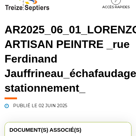
à
au
au
la
contenu
pied
ACCÈS RAPIDES
navigation
de
page
AR2025_06_01_LORENZ
ARTISAN PEINTRE _rue
Ferdinand
Jauffrineau_échafaudag
stationnement_
PUBLIÉ LE
02 JUIN 2025
DOCUMENT(S) ASSOCIÉ(S)