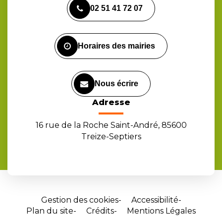
vers
vers
vers
02 51 41 72 07
le
le
la
compte
compte
chaîne
Facebook
Instagram
Youtube
Horaires des mairies
Nous écrire
Adresse
16 rue de la Roche Saint-André, 85600
Treize-Septiers
Gestion des cookies
Accessibilité
Plan du site
Crédits
Mentions Légales