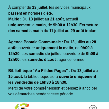
Gestion des traceurs
À compter du
13 juillet
, les services municipaux
passent en horaires d’été.
Mairie :
Du
13 juillet au 21 août,
accueil
uniquement le matin
, de
9h00 à 12h30
.
Fermeture
des samedis matin
du
11 juillet au 29 août inclus
.
Agence Postale Communale :
Du
13 juillet au 28
août,
ouverture
uniquement le matin
, de
9h00 à
12h30
. Les
samedis de juillet
: ouverture de
9h00 à
12h00, l
es
samedis d’août
: agence fermée.
Bibliothèque “Au Fil des Pages” :
Du
13 juillet au
15 août
, la bibliothèque sera
ouverte uniquement
les vendredis de 16h30 à 18h30.
Merci de votre compréhension et pensez à anticiper
vos démarches pendant cette période.
Aller
Aller
Aller