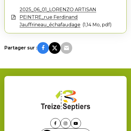
2025_06_01_LORENZO ARTISAN
PEINTRE_rue Ferdinand
Jauffrineau_échafaudage
1,14 Mo, pdf
Partager sur :
Lien
Lien
Lien