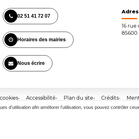
Adres
02 51 41 72 07
16 rue
85600 
Horaires des mairies
Nous écrire
 cookies
Accessibilité
Plan du site
Crédits
Ment
ques d'utilisation afin améliorer l'utilisation, vous pouvez contrôler ceu
Site
réalisé
par
Inovagora