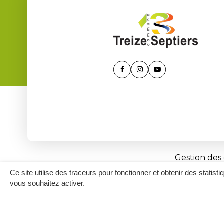
Lien
Lien
Lien
vers
vers
vers
le
le
la
compte
compte
chaîne
Facebook
Instagram
Youtube
Gestion des
Ce site utilise des traceurs pour fonctionner et obtenir des statisti
vous souhaitez activer.