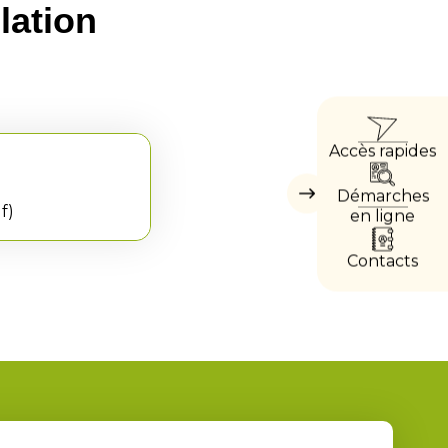
lation
ACC
Accès rapides
DIRE
Démarches
Masquer
df
les
en ligne
accès
directs
Contacts