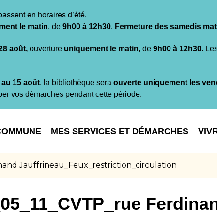
passent en horaires d’été.
ment le matin
, de
9h00 à 12h30
.
Fermeture des samedis mat
 28 août,
ouverture
uniquement le matin
, de
9h00 à 12h30
. Le
t au 15 août
, la bibliothèque sera
ouverte uniquement les ven
per vos démarches pendant cette période.
COMMUNE
MES SERVICES ET DÉMARCHES
VIV
nd Jauffrineau_Feux_restriction_circulation
05_11_CVTP_rue Ferdina