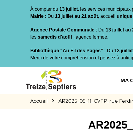
Gestion des traceurs
À compter du
13 juillet
, les services municipaux 
Mairie :
Du
13 juillet au 21 août,
accueil
unique
Agence Postale Communale :
Du
13 juillet au
l
es
samedis d’août
: agence fermée.
Bibliothèque “Au Fil des Pages” :
Du
13 juille
Merci de votre compréhension et pensez à antici
Aller
Aller
Aller
à
au
au
MA 
la
contenu
pied
navigation
de
page
Accueil
AR2025_05_11_CVTP_rue Ferdina
AR2025_