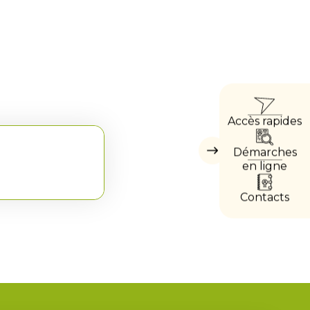
ACC
Accès rapides
DIRE
Démarches
Masquer
les
en ligne
accès
directs
Contacts