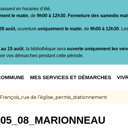
passent en horaires d’été.
ment le matin
, de
9h00 à 12h30
.
Fermeture des samedis mat
 28 août,
ouverture
uniquement le matin
, de
9h00 à 12h30
. Le
t au 15 août
, la bibliothèque sera
ouverte uniquement les ven
per vos démarches pendant cette période.
COMMUNE
MES SERVICES ET DÉMARCHES
VIV
nçois_rue de l’église_permis_stationnement
_05_08_MARIONNEAU