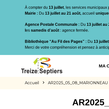
Gestion des traceurs
À compter du
13 juillet
, les services municipaux 
Mairie :
Du
13 juillet au 21 août,
accueil
unique
Agence Postale Communale :
Du
13 juillet au
l
es
samedis d’août
: agence fermée.
Bibliothèque “Au Fil des Pages” :
Du
13 juille
Merci de votre compréhension et pensez à antici
Aller
Aller
Aller
à
au
au
MA 
la
contenu
pied
navigation
de
page
Accueil
AR2025_05_08_MARIONNEAU Fra
AR2025