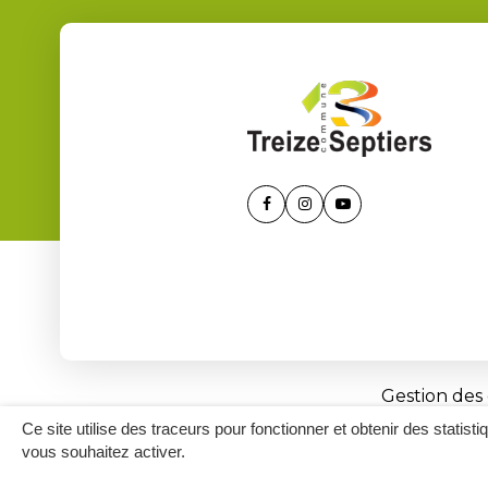
Lien
Lien
Lien
vers
vers
vers
le
le
la
compte
compte
chaîne
Facebook
Instagram
Youtube
Gestion des
Ce site utilise des traceurs pour fonctionner et obtenir des statisti
vous souhaitez activer.