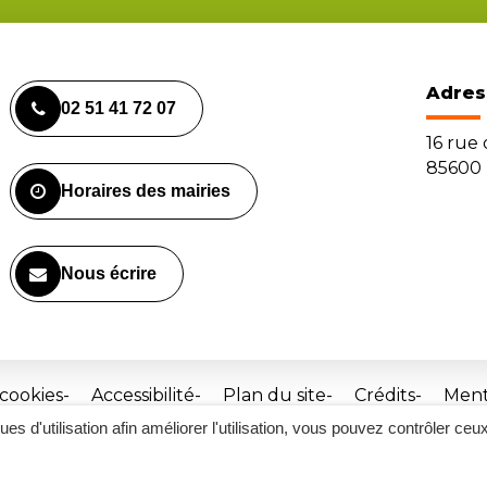
Adres
02 51 41 72 07
16 rue
85600 
Horaires des mairies
Nous écrire
 cookies
Accessibilité
Plan du site
Crédits
Ment
ques d'utilisation afin améliorer l'utilisation, vous pouvez contrôler ceu
Site
réalisé