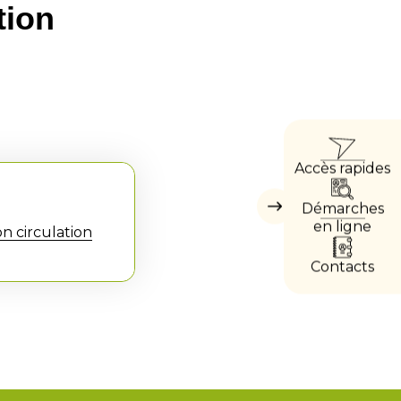
tion
ACC
Accès rapides
DIRE
Démarches
Masquer
les
en ligne
 circulation
accès
directs
Contacts