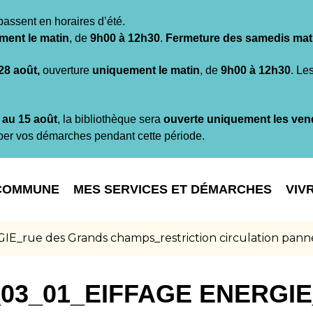
passent en horaires d’été.
ment le matin
, de
9h00 à 12h30
.
Fermeture des samedis mat
 28 août,
ouverture
uniquement le matin
, de
9h00 à 12h30
. Le
t au 15 août
, la bibliothèque sera
ouverte uniquement les ven
per vos démarches pendant cette période.
COMMUNE
MES SERVICES ET DÉMARCHES
VIV
_rue des Grands champs_restriction circulation pan
03_01_EIFFAGE ENERGIE