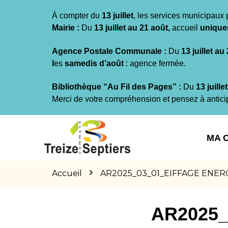
Gestion des traceurs
À compter du
13 juillet
, les services municipaux 
Mairie :
Du
13 juillet au 21 août,
accueil
unique
Agence Postale Communale :
Du
13 juillet au
l
es
samedis d’août
: agence fermée.
Bibliothèque “Au Fil des Pages” :
Du
13 juille
Merci de votre compréhension et pensez à antici
Aller
Aller
Aller
à
au
au
MA 
la
contenu
pied
navigation
de
page
Accueil
AR2025_03_01_EIFFAGE ENERGIE
AR2025_