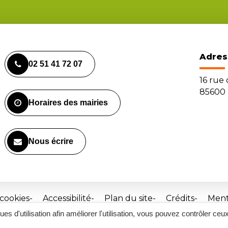
Adres
02 51 41 72 07
16 rue
85600 
Horaires des mairies
Nous écrire
 cookies
Accessibilité
Plan du site
Crédits
Ment
ques d'utilisation afin améliorer l'utilisation, vous pouvez contrôler ceu
Site