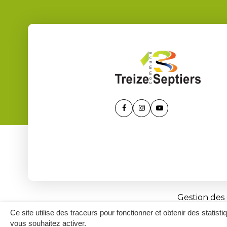
Lien
Lien
Lien
vers
vers
vers
le
le
la
compte
compte
chaîne
Facebook
Instagram
Youtube
Gestion des
Ce site utilise des traceurs pour fonctionner et obtenir des statisti
vous souhaitez activer.