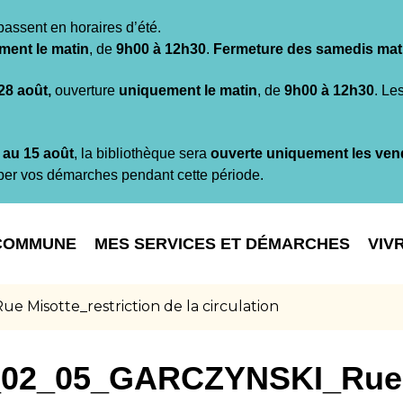
passent en horaires d’été.
ment le matin
, de
9h00 à 12h30
.
Fermeture des samedis mat
 28 août,
ouverture
uniquement le matin
, de
9h00 à 12h30
. Le
t au 15 août
, la bibliothèque sera
ouverte uniquement les ven
per vos démarches pendant cette période.
COMMUNE
MES SERVICES ET DÉMARCHES
VIV
isotte_restriction de la circulation
_02_05_GARCZYNSKI_Rue