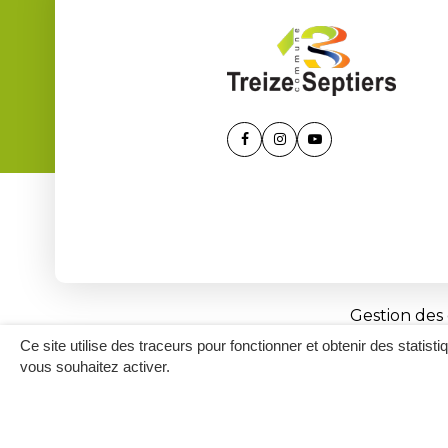
Lien
Lien
Lien
vers
vers
vers
le
le
la
compte
compte
chaîne
Facebook
Instagram
Youtube
Gestion des
Ce site utilise des traceurs pour fonctionner et obtenir des statisti
vous souhaitez activer.