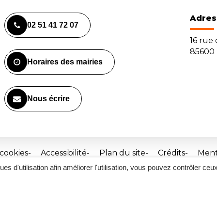
Adres
02 51 41 72 07
16 rue
85600 
Horaires des mairies
Nous écrire
 cookies
Accessibilité
Plan du site
Crédits
Ment
ques d'utilisation afin améliorer l'utilisation, vous pouvez contrôler ceu
Site
réalisé
par
Inovagora