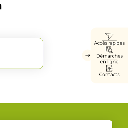
n
ACC
Accès rapides
DIRE
Démarches
Masquer
les
en ligne
accès
directs
Contacts