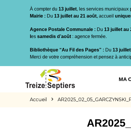
Gestion des traceurs
À compter du
13 juillet
, les services municipaux 
Mairie :
Du
13 juillet au 21 août,
accueil
unique
Agence Postale Communale :
Du
13 juillet au
l
es
samedis d’août
: agence fermée.
Bibliothèque “Au Fil des Pages” :
Du
13 juille
Merci de votre compréhension et pensez à antici
Aller
Aller
Aller
à
au
au
MA 
la
contenu
pied
navigation
de
page
Accueil
AR2025_02_05_GARCZYNSKI_Rue M
AR2025