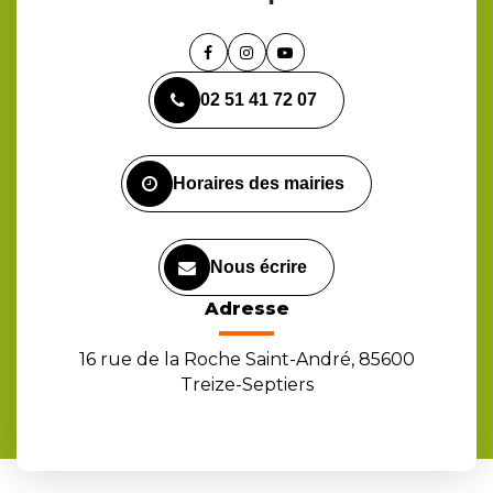
Lien
Lien
Lien
vers
vers
vers
02 51 41 72 07
le
le
la
compte
compte
chaîne
Facebook
Instagram
Youtube
Horaires des mairies
Nous écrire
Adresse
16 rue de la Roche Saint-André, 85600
Treize-Septiers