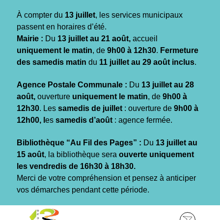
Gestion des traceurs
À compter du
13 juillet
, les services municipaux
passent en horaires d’été.
Mairie :
Du
13 juillet au 21 août,
accueil
uniquement le matin
, de
9h00 à 12h30
.
Fermeture
des samedis matin
du
11 juillet au 29 août inclus
.
Agence Postale Communale :
Du
13 juillet au 28
août,
ouverture
uniquement le matin
, de
9h00 à
12h30
. Les
samedis de juillet
: ouverture de
9h00 à
12h00, l
es
samedis d’août
: agence fermée.
Bibliothèque “Au Fil des Pages” :
Du
13 juillet au
15 août
, la bibliothèque sera
ouverte uniquement
les vendredis de 16h30 à 18h30.
Merci de votre compréhension et pensez à anticiper
vos démarches pendant cette période.
Aller
Aller
Aller