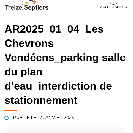
à
au
au
la
contenu
pied
ACCÈS RAPIDES
navigation
de
page
AR2025_01_04_Les
Chevrons
Vendéens_parking salle
du plan
d’eau_interdiction de
stationnement
PUBLIÉ LE
17 JANVIER 2025