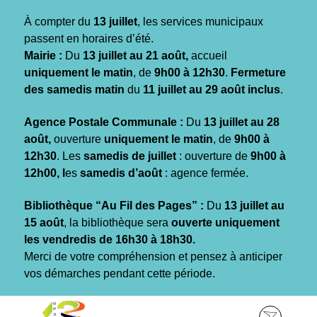
Gestion des traceurs
À compter du
13 juillet
, les services municipaux
passent en horaires d’été.
Mairie :
Du
13 juillet au 21 août,
accueil
uniquement le matin
, de
9h00 à 12h30
.
Fermeture
des samedis matin
du
11 juillet au 29 août inclus
.
Agence Postale Communale :
Du
13 juillet au 28
août,
ouverture
uniquement le matin
, de
9h00 à
12h30
. Les
samedis de juillet
: ouverture de
9h00 à
12h00, l
es
samedis d’août
: agence fermée.
Bibliothèque “Au Fil des Pages” :
Du
13 juillet au
15 août
, la bibliothèque sera
ouverte uniquement
les vendredis de 16h30 à 18h30.
Merci de votre compréhension et pensez à anticiper
vos démarches pendant cette période.
Aller
Aller
Aller