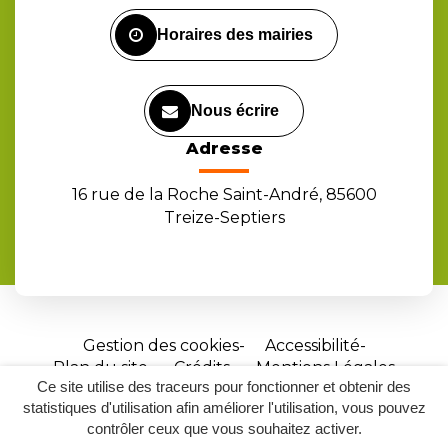
Facebook
Instagram
Youtube
Horaires des mairies
Nous écrire
Adresse
16 rue de la Roche Saint-André, 85600
Treize-Septiers
Gestion des cookies
Accessibilité
Plan du site
Crédits
Mentions Légales
Ce site utilise des traceurs pour fonctionner et obtenir des
Site
statistiques d'utilisation afin améliorer l'utilisation, vous pouvez
réalisé
contrôler ceux que vous souhaitez activer.