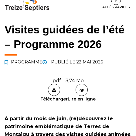
à
au
au
la
contenu
pied
ACCÈS RAPIDES
navigation
de
page
Visites guidées de l’été
– Programme 2026
PROGRAMME
PUBLIÉ LE
22 MAI 2026
pdf - 3,74 Mo
Télécharger
Lire en ligne
À partir du mois de juin, (re)découvrez le
patrimoine emblématique de Terres de
Montaigu à travers des visites guidées animées