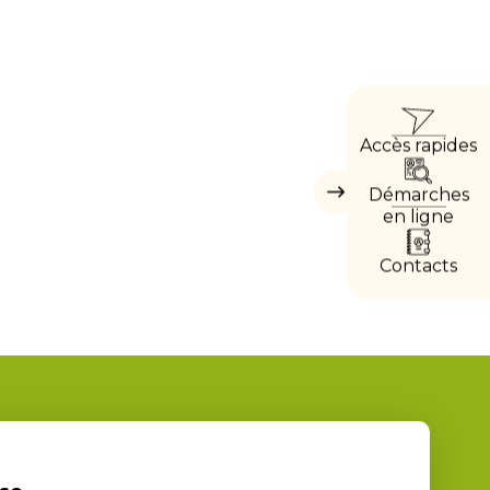
ACC
Accès rapides
DIRE
Démarches
Masquer
les
en ligne
accès
directs
Contacts