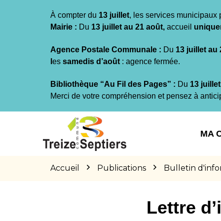
Gestion des traceurs
À compter du
13 juillet
, les services municipaux 
Mairie :
Du
13 juillet au 21 août,
accueil
unique
Agence Postale Communale :
Du
13 juillet au
l
es
samedis d’août
: agence fermée.
Bibliothèque “Au Fil des Pages” :
Du
13 juille
Merci de votre compréhension et pensez à antici
Aller
Aller
Aller
à
au
au
MA 
la
contenu
pied
navigation
de
page
Accueil
Publications
Bulletin d'inf
Lettre d