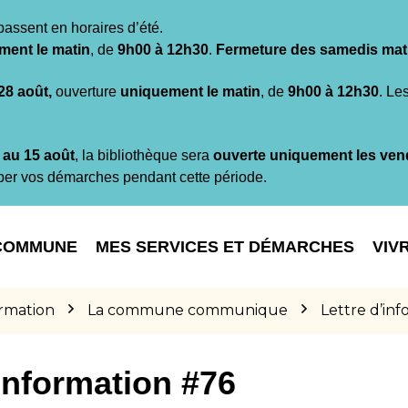
passent en horaires d’été.
ment le matin
, de
9h00 à 12h30
.
Fermeture des samedis mat
 28 août,
ouverture
uniquement le matin
, de
9h00 à 12h30
. Le
t au 15 août
, la bibliothèque sera
ouverte uniquement les ven
per vos démarches pendant cette période.
COMMUNE
MES SERVICES ET DÉMARCHES
VIV
ormation
La commune communique
Lettre d’in
’information #76