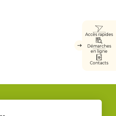
ACC
Accès rapides
DIRE
Démarches
Masquer
les
en ligne
accès
directs
Contacts