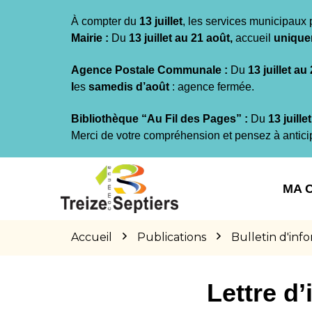
Gestion des traceurs
À compter du
13 juillet
, les services municipaux 
Mairie :
Du
13 juillet au 21 août,
accueil
unique
Agence Postale Communale :
Du
13 juillet au
l
es
samedis d’août
: agence fermée.
Bibliothèque “Au Fil des Pages” :
Du
13 juille
Merci de votre compréhension et pensez à antici
Aller
Aller
Aller
à
au
au
MA 
la
contenu
pied
navigation
de
page
Accueil
Publications
Bulletin d'inf
Lettre d