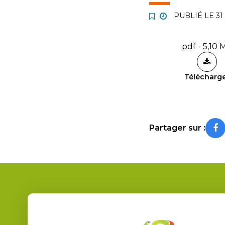
PUBLIÉ LE
31
pdf - 5,10 
Télécharg
Partager sur :